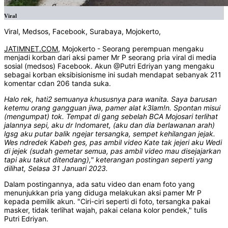
Viral
Viral, Medsos, Facebook, Surabaya, Mojokerto,
JATIMNET.COM
, Mojokerto - Seorang perempuan mengaku
menjadi korban dari aksi pamer Mr P seorang pria viral di media
sosial (medsos) Facebook. Akun @Putri Edriyan yang mengaku
sebagai korban eksibisionisme ini sudah mendapat sebanyak 211
komentar cdan 206 tanda suka.
Halo rek, hati2 semuanya khususnya para wanita. Saya barusan
ketemu orang gangguan jiwa, pamer alat k3lam!n. Spontan misui
(mengumpat) tok. Tempat di gang sebelah BCA Mojosari terlihat
jalannya sepi, aku dr Indomaret, (aku dan dia berlawanan arah)
lgsg aku putar balik ngejar tersangka, sempet kehilangan jejak.
Wes ndredek Kabeh ges, pas ambil video Kate tak jejeri aku Wedi
di jejek (sudah gemetar semua, pas ambil video mau disejajarkan
tapi aku takut ditendang)," keterangan postingan seperti yang
dilihat, Selasa 31 Januari 2023.
Dalam postingannya, ada satu video dan enam foto yang
menunjukkan pria yang diduga melakukan aksi pamer Mr P
kepada pemilik akun. "Ciri-ciri seperti di foto, tersangka pakai
masker, tidak terlihat wajah, pakai celana kolor pendek," tulis
Putri Edriyan.