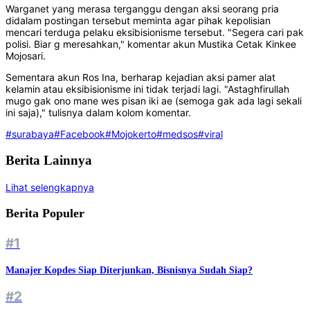
Warganet yang merasa terganggu dengan aksi seorang pria
didalam postingan tersebut meminta agar pihak kepolisian
mencari terduga pelaku eksibisionisme tersebut. "Segera cari pak
polisi. Biar g meresahkan," komentar akun Mustika Cetak Kinkee
Mojosari.
Sementara akun Ros Ina, berharap kejadian aksi pamer alat
kelamin atau eksibisionisme ini tidak terjadi lagi. "Astaghfirullah
mugo gak ono mane wes pisan iki ae (semoga gak ada lagi sekali
ini saja)," tulisnya dalam kolom komentar.
#surabaya
#Facebook
#Mojokerto
#medsos
#viral
Berita Lainnya
Lihat selengkapnya
Berita Populer
#1
Manajer Kopdes Siap Diterjunkan, Bisnisnya Sudah Siap?
#2