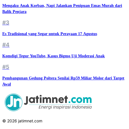
Mengaku Anak Korban, Napi Jalankan Penipuan Emas Murah dari
Balik Penjara
#3
Es Tradisional yang Segar untuk Perayaan 17 Agustus
#4
Komdigi Tegur YouTube, Kasus Bigmo Uji Moderasi Anak
#5
Pembangunan Gedung Poltera Senilai Rp59 Miliar Molor dari Target
Awal
© 2026 jatimnet.com