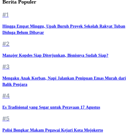
Berita Populer
#1
Hingga Empat Minggu, Upah Buruh Proyek Sekolah Rakyat Tuban
Diduga Belum Dibayar
#2
Manajer Kopdes Siap Diterjunkan, Bisnisnya Sudah Siap?
#3
Mengaku Anak Korban, Napi Jalankan Penipuan Emas Murah dari
Balik Penjara
#4
Es Tradisional yang Segar untuk Perayaan 17 Agustus
#5
Polisi Bongkar Makam Pegawai Kejari Kota Mojokerto