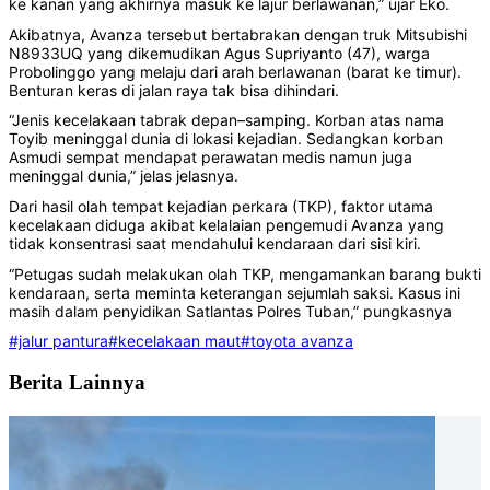
ke kanan yang akhirnya masuk ke lajur berlawanan,” ujar Eko.
Akibatnya, Avanza tersebut bertabrakan dengan truk Mitsubishi
N8933UQ yang dikemudikan Agus Supriyanto (47), warga
Probolinggo yang melaju dari arah berlawanan (barat ke timur).
Benturan keras di jalan raya tak bisa dihindari.
“Jenis kecelakaan tabrak depan–samping. Korban atas nama
Toyib meninggal dunia di lokasi kejadian. Sedangkan korban
Asmudi sempat mendapat perawatan medis namun juga
meninggal dunia,” jelas jelasnya.
Dari hasil olah tempat kejadian perkara (TKP), faktor utama
kecelakaan diduga akibat kelalaian pengemudi Avanza yang
tidak konsentrasi saat mendahului kendaraan dari sisi kiri.
“Petugas sudah melakukan olah TKP, mengamankan barang bukti
kendaraan, serta meminta keterangan sejumlah saksi. Kasus ini
masih dalam penyidikan Satlantas Polres Tuban,” pungkasnya
#jalur pantura
#kecelakaan maut
#toyota avanza
Berita Lainnya