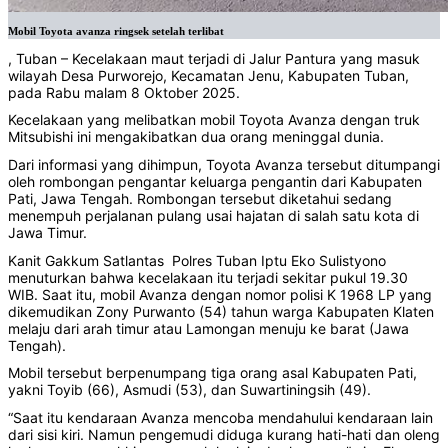
Mobil Toyota avanza ringsek setelah terlibat
, Tuban – Kecelakaan maut terjadi di Jalur Pantura yang masuk
wilayah Desa Purworejo, Kecamatan Jenu, Kabupaten Tuban,
pada Rabu malam 8 Oktober 2025.
Kecelakaan yang melibatkan mobil Toyota Avanza dengan truk
Mitsubishi ini mengakibatkan dua orang meninggal dunia.
Dari informasi yang dihimpun, Toyota Avanza tersebut ditumpangi
oleh rombongan pengantar keluarga pengantin dari Kabupaten
Pati, Jawa Tengah. Rombongan tersebut diketahui sedang
menempuh perjalanan pulang usai hajatan di salah satu kota di
Jawa Timur.
Kanit Gakkum Satlantas Polres Tuban Iptu Eko Sulistyono
menuturkan bahwa kecelakaan itu terjadi sekitar pukul 19.30
WIB. Saat itu, mobil Avanza dengan nomor polisi K 1968 LP yang
dikemudikan Zony Purwanto (54) tahun warga Kabupaten Klaten
melaju dari arah timur atau Lamongan menuju ke barat (Jawa
Tengah).
Mobil tersebut berpenumpang tiga orang asal Kabupaten Pati,
yakni Toyib (66), Asmudi (53), dan Suwartiningsih (49).
“Saat itu kendaraan Avanza mencoba mendahului kendaraan lain
dari sisi kiri. Namun pengemudi diduga kurang hati-hati dan oleng