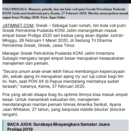
VOLI PROLIGA. Manajer, pelatih, dan tim bola voli putri Gresik Petrokimia Puslatda
KONI Jatim usai konferensi pers, Kamis, 27 Februari 2020. Mereka menargetkan masuk
empat besar Proliga 2020. Foto: Agus Salim
JATIMNET.COM
, Gresik – Sebagai tuan rumah, tim bola voli putri
Gresik Petrokimia Puslatda KONI Jatim menargetkan masuk
empat besar Proliga 2020 seri kedua yang akan digelar Jum’at-
Minggu, 28 Februari-1 Maret 2020, di Gedung Tri Dharma
Petrokimia Gresik, Gresik, Jawa Timur.
Manager Gresik Petrokimia Puslatda KONI Jatim Irmantara
Subagio mengaku target empat besar merupakan kesepakatan
manajemen dan pemain.
“Secara umum anak-anak lebih fokus membangun kepercayaan
diri, sebab ajang ini merupakan ajang
try
out
(uji coba) bagi tim
ini. Nah, saat PON XX di Papua mendatang mentalnya sudah
terasah," katanya, Kamis, 27 Februari 2020.
Pria yang akrab disapa Ibag itu optimis timnya bisa masuk empat
besar. Untuk menambah kekuatan tim, manajemen
mendatangkan mantan pemain timnas Amerika Serikat, Ayana
Jean Whitaker, 27 tahun, yang berposisi
middle
blocker
(
blocker
tengah).
BACA JUGA:
Surabaya Bhayangkara Samator Juara
Proliga 2019