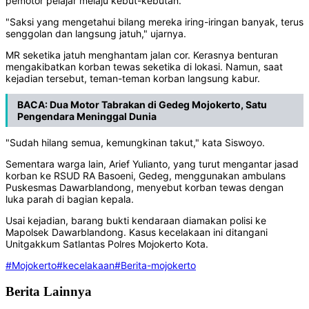
pemotor pelajar melaju kebut-kebutan.
"Saksi yang mengetahui bilang mereka iring-iringan banyak, terus
senggolan dan langsung jatuh," ujarnya.
MR seketika jatuh menghantam jalan cor. Kerasnya benturan
mengakibatkan korban tewas seketika di lokasi. Namun, saat
kejadian tersebut, teman-teman korban langsung kabur.
BACA:
Dua Motor Tabrakan di Gedeg Mojokerto, Satu
Pengendara Meninggal Dunia
"Sudah hilang semua, kemungkinan takut," kata Siswoyo.
Sementara warga lain, Arief Yulianto, yang turut mengantar jasad
korban ke RSUD RA Basoeni, Gedeg, menggunakan ambulans
Puskesmas Dawarblandong, menyebut korban tewas dengan
luka parah di bagian kepala.
Usai kejadian, barang bukti kendaraan diamakan polisi ke
Mapolsek Dawarblandong. Kasus kecelakaan ini ditangani
Unitgakkum Satlantas Polres Mojokerto Kota.
#Mojokerto
#kecelakaan
#Berita-mojokerto
Berita Lainnya