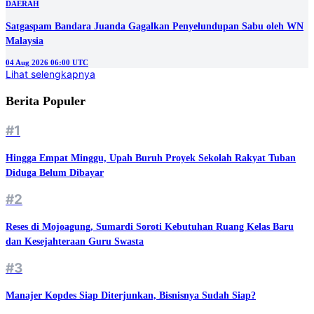
DAERAH
Satgaspam Bandara Juanda Gagalkan Penyelundupan Sabu oleh WN
Malaysia
04 Aug 2026 06:00 UTC
Lihat selengkapnya
Berita Populer
#1
Hingga Empat Minggu, Upah Buruh Proyek Sekolah Rakyat Tuban
Diduga Belum Dibayar
#2
Reses di Mojoagung, Sumardi Soroti Kebutuhan Ruang Kelas Baru
dan Kesejahteraan Guru Swasta
#3
Manajer Kopdes Siap Diterjunkan, Bisnisnya Sudah Siap?