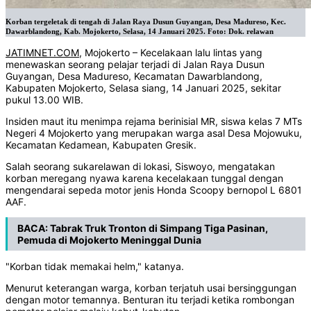
Korban tergeletak di tengah di Jalan Raya Dusun Guyangan, Desa Madureso, Kec.
Dawarblandong, Kab. Mojokerto, Selasa, 14 Januari 2025. Foto: Dok. relawan
JATIMNET.COM
, Mojokerto – Kecelakaan lalu lintas yang
menewaskan seorang pelajar terjadi di Jalan Raya Dusun
Guyangan, Desa Madureso, Kecamatan Dawarblandong,
Kabupaten Mojokerto, Selasa siang, 14 Januari 2025, sekitar
pukul 13.00 WIB.
Insiden maut itu menimpa rejama berinisial MR, siswa kelas 7 MTs
Negeri 4 Mojokerto yang merupakan warga asal Desa Mojowuku,
Kecamatan Kedamean, Kabupaten Gresik.
Salah seorang sukarelawan di lokasi, Siswoyo, mengatakan
korban meregang nyawa karena kecelakaan tunggal dengan
mengendarai sepeda motor jenis Honda Scoopy bernopol L 6801
AAF.
BACA:
Tabrak Truk Tronton di Simpang Tiga Pasinan,
Pemuda di Mojokerto Meninggal Dunia
"Korban tidak memakai helm," katanya.
Menurut keterangan warga, korban terjatuh usai bersinggungan
dengan motor temannya. Benturan itu terjadi ketika rombongan