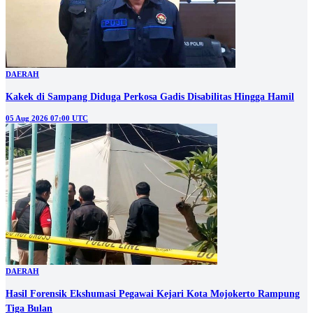
DAERAH
Kakek di Sampang Diduga Perkosa Gadis Disabilitas Hingga Hamil
05 Aug 2026 07:00 UTC
DAERAH
Hasil Forensik Ekshumasi Pegawai Kejari Kota Mojokerto Rampung
Tiga Bulan