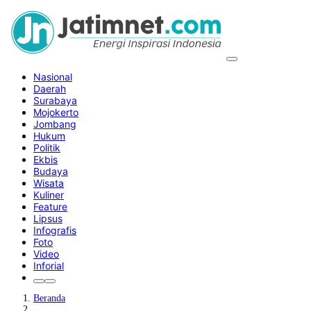
Nasional
Daerah
Surabaya
Mojokerto
Jombang
Hukum
Politik
Ekbis
Budaya
Wisata
Kuliner
Feature
Lipsus
Infografis
Foto
Video
Inforial
Beranda