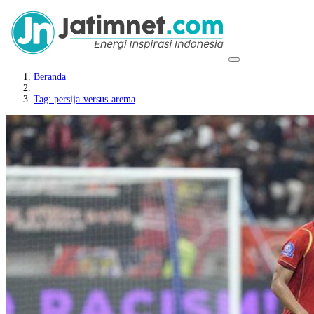
Beranda
Tag: persija-versus-arema