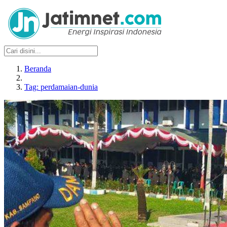
Beranda
Tag: perdamaian-dunia