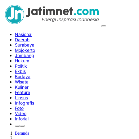
Nasional
Daerah
Surabaya
Mojokerto
Jombang
Hukum
Politik
Ekbis
Budaya
Wisata
Kuliner
Feature
Lipsus
Infografis
Foto
Video
Inforial
Beranda