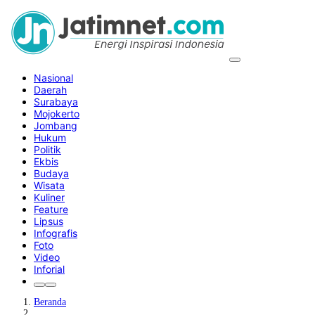
Nasional
Daerah
Surabaya
Mojokerto
Jombang
Hukum
Politik
Ekbis
Budaya
Wisata
Kuliner
Feature
Lipsus
Infografis
Foto
Video
Inforial
Beranda