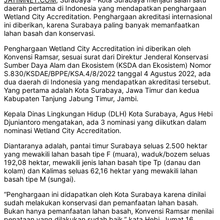
daerah pertama di Indonesia yang mendapatkan penghargaan
Wetland City Accreditation. Penghargaan akreditasi internasional
ini diberikan, karena Surabaya paling banyak memanfaatkan
lahan basah dan konservasi.
Penghargaan Wetland City Accreditation ini diberikan oleh
Konvensi Ramsar, sesuai surat dari Direktur Jenderal Konservasi
Sumber Daya Alam dan Ekosistem (KSDA dan Ekosistem) Nomor
S.830/KSDAE/BPPE/KSA.4/8/2022 tanggal 4 Agustus 2022, ada
dua daerah di Indonesia yang mendapatkan akreditasi tersebut.
Yang pertama adalah Kota Surabaya, Jawa Timur dan kedua
Kabupaten Tanjung Jabung Timur, Jambi.
Kepala Dinas Lingkungan Hidup (DLH) Kota Surabaya, Agus Hebi
Djuniantoro mengatakan, ada 3 nominasi yang diikutkan dalam
nominasi Wetland City Accreditation.
Diantaranya adalah, pantai timur Surabaya seluas 2.500 hektar
yang mewakili lahan basah tipe F (muara), waduk/bozem seluas
192,08 hektar, mewakili jenis lahan basah tipe Tp (danau dan
kolam) dan Kalimas seluas 62,16 hektar yang mewakili lahan
basah tipe M (sungai).
“Penghargaan ini didapatkan oleh Kota Surabaya karena dinilai
sudah melakukan konservasi dan pemanfaatan lahan basah.
Bukan hanya pemanfaatan lahan basah, Konvensi Ramsar menilai
penataan yang dilakukan sudah baik,” kata Hebi, Jumat 16