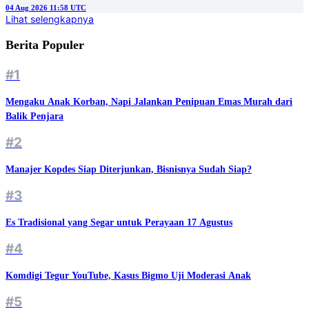
04 Aug 2026 11:58 UTC
Lihat selengkapnya
Berita Populer
#1
Mengaku Anak Korban, Napi Jalankan Penipuan Emas Murah dari
Balik Penjara
#2
Manajer Kopdes Siap Diterjunkan, Bisnisnya Sudah Siap?
#3
Es Tradisional yang Segar untuk Perayaan 17 Agustus
#4
Komdigi Tegur YouTube, Kasus Bigmo Uji Moderasi Anak
#5