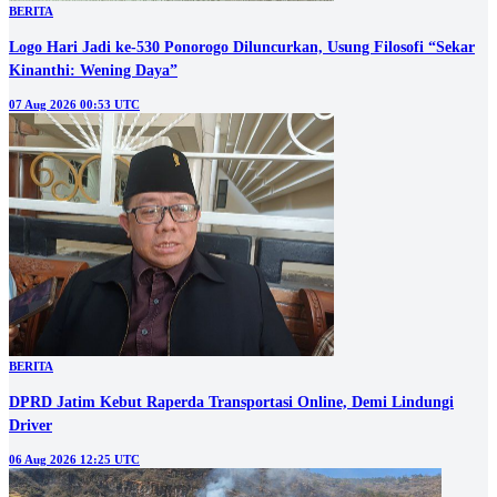
BERITA
Logo Hari Jadi ke-530 Ponorogo Diluncurkan, Usung Filosofi “Sekar
Kinanthi: Wening Daya”
07 Aug 2026 00:53 UTC
BERITA
DPRD Jatim Kebut Raperda Transportasi Online, Demi Lindungi
Driver
06 Aug 2026 12:25 UTC