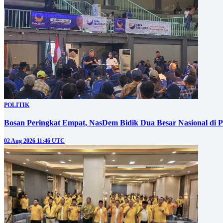
POLITIK
Bosan Peringkat Empat, NasDem Bidik Dua Besar Nasional di P
02 Aug 2026 11:46 UTC