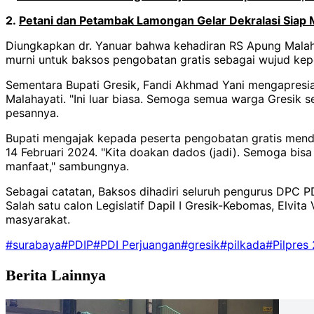
2.
Petani dan Petambak Lamongan Gelar Dekralasi Siap
Diungkapkan dr. Yanuar bahwa kehadiran RS Apung Malahay
murni untuk baksos pengobatan gratis sebagai wujud kepe
Sementara Bupati Gresik, Fandi Akhmad Yani mengapresi
Malahayati. "Ini luar biasa. Semoga semua warga Gresik s
pesannya.
Bupati mengajak kepada peserta pengobatan gratis mendoa
14 Februari 2024. "Kita doakan dados (jadi). Semoga b
manfaat," sambungnya.
Sebagai catatan, Baksos dihadiri seluruh pengurus DPC P
Salah satu calon Legislatif Dapil I Gresik-Kebomas, Elvi
masyarakat.
#surabaya
#PDIP
#PDI Perjuangan
#gresik
#pilkada
#Pilpres
Berita Lainnya