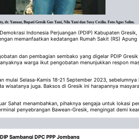
 dr. Yanuar, Bupati Gresik Gus Yani, Nila Yani dan Susy Cecilia. Foto Agus Salim.
Demokrasi Indonesia Perjuangan (PDIP) Kabupaten Gresik, 
ngan memanfaatkan kedatangan Rumah Sakit (RS) Apung Mal
batan dan pembagian sembako yang digelar PDIP Gresik in
anyaknya warga ikut pengobatan menunjukkan respon masya
an mulai Selasa-Kamis 18-21 September 2023, sebelumnya R
da wisatanya juga. Baksos di Gresik ini harapannya masyar
ar Sahat menambahkan, pihaknya sengaja untuk lokasi peng
terminal penyebrangan Bawean-Gresik, mengingat demi kea
 PDIP Sambangi DPC PPP Jombang