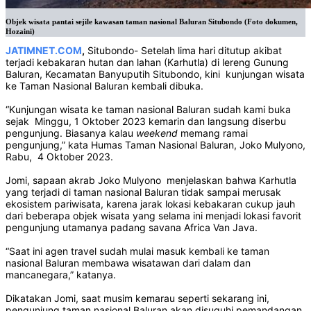
Objek wisata pantai sejile kawasan taman nasional Baluran Situbondo (Foto dokumen,
Hozaini)
JATIMNET.COM
,
Situbondo- Setelah lima hari ditutup akibat
terjadi kebakaran hutan dan lahan (Karhutla) di lereng Gunung
Baluran, Kecamatan Banyuputih Situbondo, kini kunjungan wisata
ke Taman Nasional Baluran kembali dibuka.
“Kunjungan wisata ke taman nasional Baluran sudah kami buka
sejak Minggu, 1 Oktober 2023 kemarin dan langsung diserbu
pengunjung. Biasanya kalau
weekend
memang ramai
pengunjung,” kata Humas Taman Nasional Baluran, Joko Mulyono,
Rabu, 4 Oktober 2023.
Jomi, sapaan akrab Joko Mulyono menjelaskan bahwa Karhutla
yang terjadi di taman nasional Baluran tidak sampai merusak
ekosistem pariwisata, karena jarak lokasi kebakaran cukup jauh
dari beberapa objek wisata yang selama ini menjadi lokasi favorit
pengunjung utamanya padang savana Africa Van Java.
“Saat ini agen travel sudah mulai masuk kembali ke taman
nasional Baluran membawa wisatawan dari dalam dan
mancanegara,” katanya.
Dikatakan Jomi, saat musim kemarau seperti sekarang ini,
pengunjung taman nasional Baluran akan disuguhi pemandangan