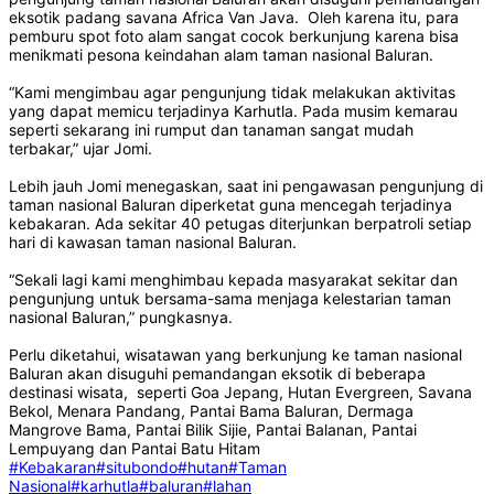
eksotik padang savana Africa Van Java. Oleh karena itu, para
pemburu spot foto alam sangat cocok berkunjung karena bisa
menikmati pesona keindahan alam taman nasional Baluran.
“Kami mengimbau agar pengunjung tidak melakukan aktivitas
yang dapat memicu terjadinya Karhutla. Pada musim kemarau
seperti sekarang ini rumput dan tanaman sangat mudah
terbakar,” ujar Jomi.
Lebih jauh Jomi menegaskan, saat ini pengawasan pengunjung di
taman nasional Baluran diperketat guna mencegah terjadinya
kebakaran. Ada sekitar 40 petugas diterjunkan berpatroli setiap
hari di kawasan taman nasional Baluran.
“Sekali lagi kami menghimbau kepada masyarakat sekitar dan
pengunjung untuk bersama-sama menjaga kelestarian taman
nasional Baluran,” pungkasnya.
Perlu diketahui, wisatawan yang berkunjung ke taman nasional
Baluran akan disuguhi pemandangan eksotik di beberapa
destinasi wisata, seperti Goa Jepang, Hutan Evergreen, Savana
Bekol, Menara Pandang, Pantai Bama Baluran, Dermaga
Mangrove Bama, Pantai Bilik Sijie, Pantai Balanan, Pantai
Lempuyang dan Pantai Batu Hitam
#Kebakaran
#situbondo
#hutan
#Taman
Nasional
#karhutla
#baluran
#lahan