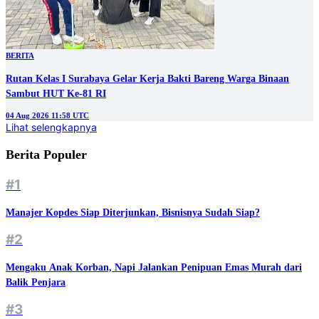
BERITA
Rutan Kelas I Surabaya Gelar Kerja Bakti Bareng Warga Binaan
Sambut HUT Ke-81 RI
04 Aug 2026 11:58 UTC
Lihat selengkapnya
Berita Populer
#1
Manajer Kopdes Siap Diterjunkan, Bisnisnya Sudah Siap?
#2
Mengaku Anak Korban, Napi Jalankan Penipuan Emas Murah dari
Balik Penjara
#3