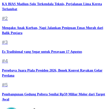
KA BIAS Madiun-Solo Terkendala Teknis, Perjalanan Lima Kereta
Terlambat
#2
Mengaku Anak Korban, Napi Jalankan Penipuan Emas Murah dari
Balik Penjara
#3
Es Tradisional yang Segar untuk Perayaan 17 Agustus
#4
Persebaya Juara Piala Presiden 2026, Bonek Konvoi Rayakan Gelar
Perdana
#5
Pembangunan Gedung Poltera Senilai Rp59 Miliar Molor dari Target
Awal