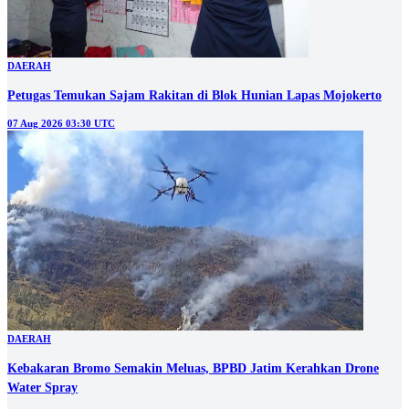
DAERAH
Petugas Temukan Sajam Rakitan di Blok Hunian Lapas Mojokerto
07 Aug 2026 03:30 UTC
DAERAH
Kebakaran Bromo Semakin Meluas, BPBD Jatim Kerahkan Drone
Water Spray