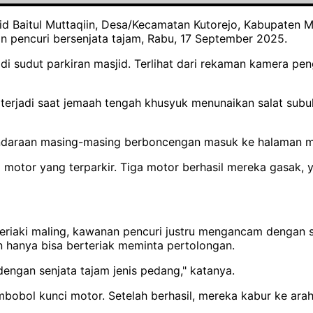
jid Baitul Muttaqiin, Desa/Kecamatan Kutorejo, Kabupaten 
an pencuri bersenjata tajam, Rabu, 17 September 2025.
i sudut parkiran masjid. Terlihat dari rekaman kamera pe
u terjadi saat jemaah tengah khusyuk menunaikan salat sub
endaraan masing-masing berboncengan masuk ke halaman mas
otor yang terparkir. Tiga motor berhasil mereka gasak, y
iteriaki maling, kawanan pencuri justru mengancam dengan s
 hanya bisa berteriak meminta pertolongan.
 dengan senjata tajam jenis pedang," katanya.
obol kunci motor. Setelah berhasil, mereka kabur ke ara