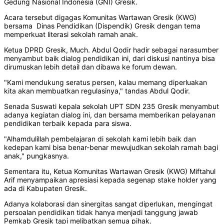
Gedung Nasional Indonesia (GNI) Gresik.
Acara tersebut digagas Komunitas Wartawan Gresik (KWG)
bersama Dinas Pendidikan (Dispendik) Gresik dengan tema
memperkuat literasi sekolah ramah anak.
Ketua DPRD Gresik, Much. Abdul Qodir hadir sebagai narasumber
menyambut baik dialog pendidikan ini, dari diskusi nantinya bisa
dirumuskan lebih detail dan dibawa ke forum dewan.
"Kami mendukung seratus persen, kalau memang diperluakan
kita akan membuatkan regulasinya," tandas Abdul Qodir.
Senada Suswati kepala sekolah UPT SDN 235 Gresik menyambut
adanya kegiatan dialog ini, dan bersama memberikan pelayanan
pendidikan terbaik kepada para siswa.
"Alhamdulillah pembelajaran di sekolah kami lebih baik dan
kedepan kami bisa benar-benar mewujudkan sekolah ramah bagi
anak," pungkasnya.
Sementara itu, Ketua Komunitas Wartawan Gresik (KWG) Miftahul
Arif menyampaikan apresiasi kepada segenap stake holder yang
ada di Kabupaten Gresik.
Adanya kolaborasi dan sinergitas sangat diperlukan, mengingat
persoalan pendidikan tidak hanya menjadi tanggung jawab
Pemkab Gresik tapi melibatkan semua pihak.