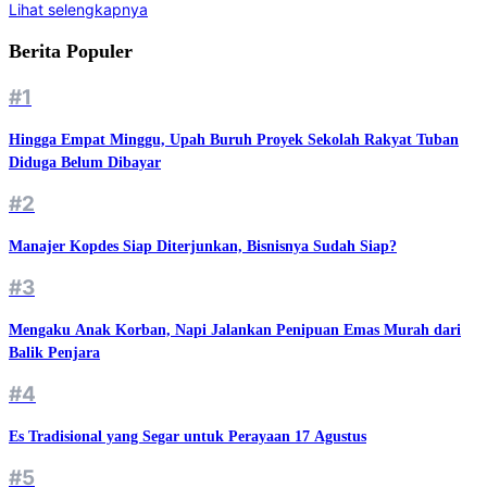
Lihat selengkapnya
Berita Populer
#1
Hingga Empat Minggu, Upah Buruh Proyek Sekolah Rakyat Tuban
Diduga Belum Dibayar
#2
Manajer Kopdes Siap Diterjunkan, Bisnisnya Sudah Siap?
#3
Mengaku Anak Korban, Napi Jalankan Penipuan Emas Murah dari
Balik Penjara
#4
Es Tradisional yang Segar untuk Perayaan 17 Agustus
#5