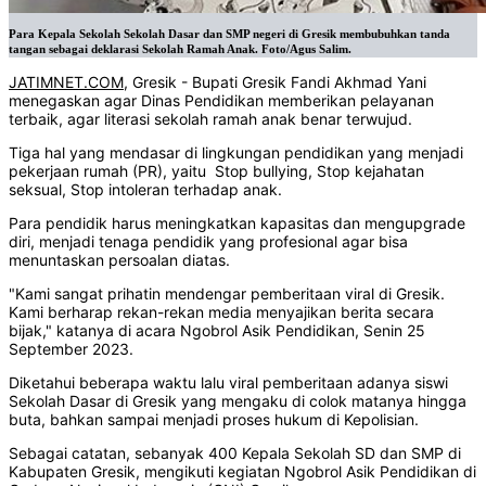
Para Kepala Sekolah Sekolah Dasar dan SMP negeri di Gresik membubuhkan tanda
tangan sebagai deklarasi Sekolah Ramah Anak. Foto/Agus Salim.
JATIMNET.COM
, Gresik - Bupati Gresik Fandi Akhmad Yani
menegaskan agar Dinas Pendidikan memberikan pelayanan
terbaik, agar literasi sekolah ramah anak benar terwujud.
Tiga hal yang mendasar di lingkungan pendidikan yang menjadi
pekerjaan rumah (PR), yaitu Stop bullying, Stop kejahatan
seksual, Stop intoleran terhadap anak.
Para pendidik harus meningkatkan kapasitas dan mengupgrade
diri, menjadi tenaga pendidik yang profesional agar bisa
menuntaskan persoalan diatas.
"Kami sangat prihatin mendengar pemberitaan viral di Gresik.
Kami berharap rekan-rekan media menyajikan berita secara
bijak," katanya di acara Ngobrol Asik Pendidikan, Senin 25
September 2023.
Diketahui beberapa waktu lalu viral pemberitaan adanya siswi
Sekolah Dasar di Gresik yang mengaku di colok matanya hingga
buta, bahkan sampai menjadi proses hukum di Kepolisian.
Sebagai catatan, sebanyak 400 Kepala Sekolah SD dan SMP di
Kabupaten Gresik, mengikuti kegiatan Ngobrol Asik Pendidikan di