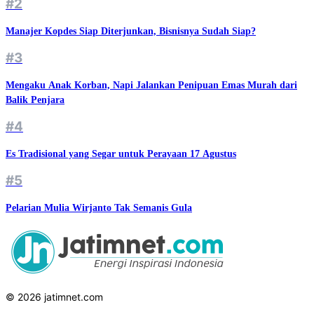
#2
Manajer Kopdes Siap Diterjunkan, Bisnisnya Sudah Siap?
#3
Mengaku Anak Korban, Napi Jalankan Penipuan Emas Murah dari
Balik Penjara
#4
Es Tradisional yang Segar untuk Perayaan 17 Agustus
#5
Pelarian Mulia Wirjanto Tak Semanis Gula
© 2026 jatimnet.com