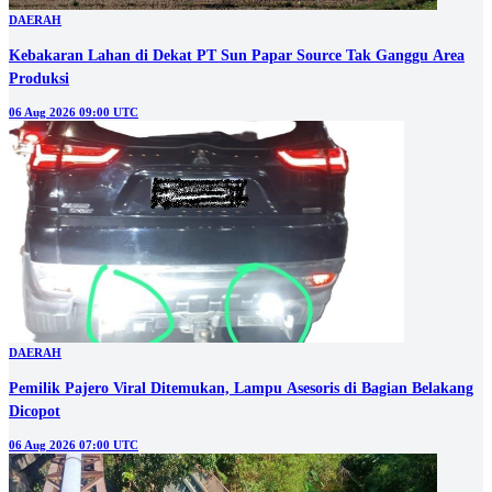
DAERAH
Kebakaran Lahan di Dekat PT Sun Papar Source Tak Ganggu Area
Produksi
06 Aug 2026 09:00 UTC
DAERAH
Pemilik Pajero Viral Ditemukan, Lampu Asesoris di Bagian Belakang
Dicopot
06 Aug 2026 07:00 UTC