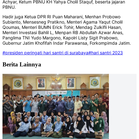
Achyar, Ketum PBNU KH Yahya Cholil Staquf, beserta jajaran
PBNU.
Hadir juga Ketua DPR RI Puan Maharani, Menhan Probowo
Subianto, Mensesneg Pratikno, Menteri Agama Yaqut Cholil
Qoumas, Menteri BUMN Erick Tohir, Mendag Zulkifli Hasan,
Menteri Investasi Bahlil L, Menpan RB Abdullah Azwar Anas,
Panglima TNI Yudo Margono, Kapolri Listy Sigit Prabowo,
Gubernur Jatim Khofifah Indar Parawansa, Forkompimda Jatim.
#presiden peringati hari santri di surabaya
#hari santri 2023
Berita Lainnya