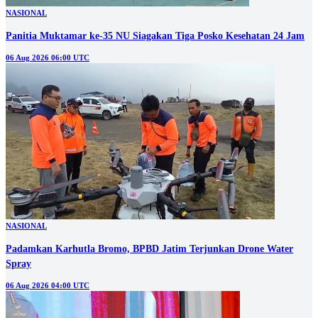
NASIONAL
Panitia Muktamar ke-35 NU Siagakan Tiga Posko Kesehatan 24 Jam
06 Aug 2026 06:00 UTC
NASIONAL
Padamkan Karhutla Bromo, BPBD Jatim Terjunkan Drone Water
Spray
06 Aug 2026 04:00 UTC