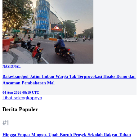
NASIONAL
Bakesbangpol Jatim Imbau Warga Tak Terprovokasi Hoaks Demo dan
Ancaman Pembakaran Mal
04 Aug 2026 08:19 UTC
Lihat selengkapnya
Berita Populer
#1
Hingga Empat Minggu, Upah Buruh Proyek Sekolah Rakyat Tuban