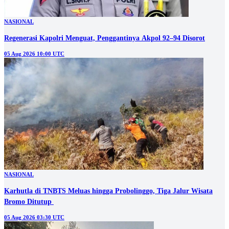
NASIONAL
Regenerasi Kapolri Menguat, Penggantinya Akpol 92–94 Disorot
05 Aug 2026 10:00 UTC
NASIONAL
Karhutla di TNBTS Meluas hingga Probolinggo, Tiga Jalur Wisata
05 Aug 2026 03:30 UTC