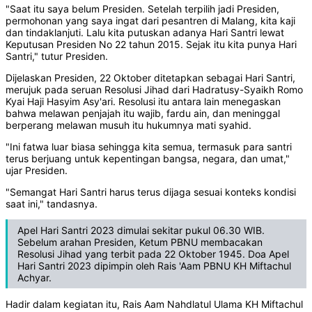
"Saat itu saya belum Presiden. Setelah terpilih jadi Presiden,
permohonan yang saya ingat dari pesantren di Malang, kita kaji
dan tindaklanjuti. Lalu kita putuskan adanya Hari Santri lewat
Keputusan Presiden No 22 tahun 2015. Sejak itu kita punya Hari
Santri," tutur Presiden.
Dijelaskan Presiden, 22 Oktober ditetapkan sebagai Hari Santri,
merujuk pada seruan Resolusi Jihad dari Hadratusy-Syaikh Romo
Kyai Haji Hasyim Asy'ari. Resolusi itu antara lain menegaskan
bahwa melawan penjajah itu wajib, fardu ain, dan meninggal
berperang melawan musuh itu hukumnya mati syahid.
"Ini fatwa luar biasa sehingga kita semua, termasuk para santri
terus berjuang untuk kepentingan bangsa, negara, dan umat,"
ujar Presiden.
"Semangat Hari Santri harus terus dijaga sesuai konteks kondisi
saat ini," tandasnya.
Apel Hari Santri 2023 dimulai sekitar pukul 06.30 WIB.
Sebelum arahan Presiden, Ketum PBNU membacakan
Resolusi Jihad yang terbit pada 22 Oktober 1945. Doa Apel
Hari Santri 2023 dipimpin oleh Rais 'Aam PBNU KH Miftachul
Achyar.
Hadir dalam kegiatan itu, Rais Aam Nahdlatul Ulama KH Miftachul