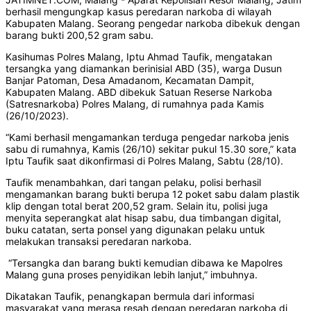
berhasil mengungkap kasus peredaran narkoba di wilayah
Kabupaten Malang. Seorang pengedar narkoba dibekuk dengan
barang bukti 200,52 gram sabu.
Kasihumas Polres Malang, Iptu Ahmad Taufik, mengatakan
tersangka yang diamankan berinisial ABD (35), warga Dusun
Banjar Patoman, Desa Amadanom, Kecamatan Dampit,
Kabupaten Malang. ABD dibekuk Satuan Reserse Narkoba
(Satresnarkoba) Polres Malang, di rumahnya pada Kamis
(26/10/2023).
“Kami berhasil mengamankan terduga pengedar narkoba jenis
sabu di rumahnya, Kamis (26/10) sekitar pukul 15.30 sore,” kata
Iptu Taufik saat dikonfirmasi di Polres Malang, Sabtu (28/10).
Taufik menambahkan, dari tangan pelaku, polisi berhasil
mengamankan barang bukti berupa 12 poket sabu dalam plastik
klip dengan total berat 200,52 gram. Selain itu, polisi juga
menyita seperangkat alat hisap sabu, dua timbangan digital,
buku catatan, serta ponsel yang digunakan pelaku untuk
melakukan transaksi peredaran narkoba.
“Tersangka dan barang bukti kemudian dibawa ke Mapolres
Malang guna proses penyidikan lebih lanjut,” imbuhnya.
Dikatakan Taufik, penangkapan bermula dari informasi
masyarakat yang merasa resah dengan peredaran narkoba di