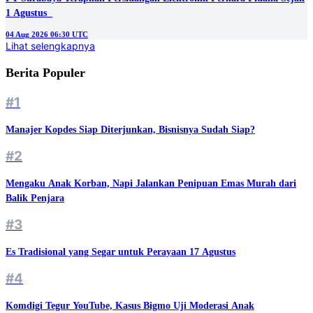
1 Agustus
04 Aug 2026 06:30 UTC
Lihat selengkapnya
Berita Populer
#1
Manajer Kopdes Siap Diterjunkan, Bisnisnya Sudah Siap?
#2
Mengaku Anak Korban, Napi Jalankan Penipuan Emas Murah dari
Balik Penjara
#3
Es Tradisional yang Segar untuk Perayaan 17 Agustus
#4
Komdigi Tegur YouTube, Kasus Bigmo Uji Moderasi Anak