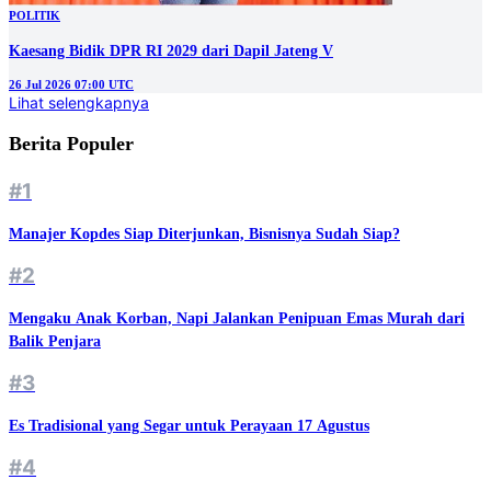
POLITIK
Kaesang Bidik DPR RI 2029 dari Dapil Jateng V
26 Jul 2026 07:00 UTC
Lihat selengkapnya
Berita Populer
#1
Manajer Kopdes Siap Diterjunkan, Bisnisnya Sudah Siap?
#2
Mengaku Anak Korban, Napi Jalankan Penipuan Emas Murah dari
Balik Penjara
#3
Es Tradisional yang Segar untuk Perayaan 17 Agustus
#4