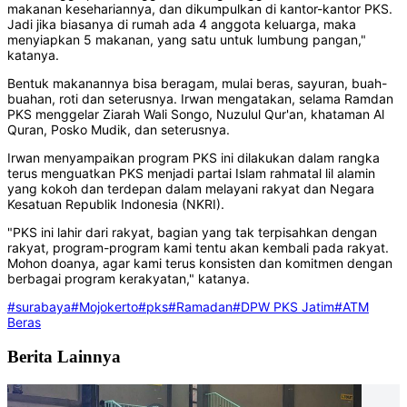
makanan kesehariannya, dan dikumpulkan di kantor-kantor PKS.
Jadi jika biasanya di rumah ada 4 anggota keluarga, maka
menyiapkan 5 makanan, yang satu untuk lumbung pangan,"
katanya.
Bentuk makanannya bisa beragam, mulai beras, sayuran, buah-
buahan, roti dan seterusnya. Irwan mengatakan, selama Ramdan
PKS menggelar Ziarah Wali Songo, Nuzulul Qur'an, khataman Al
Quran, Posko Mudik, dan seterusnya.
Irwan menyampaikan program PKS ini dilakukan dalam rangka
terus menguatkan PKS menjadi partai Islam rahmatal lil alamin
yang kokoh dan terdepan dalam melayani rakyat dan Negara
Kesatuan Republik Indonesia (NKRI).
"PKS ini lahir dari rakyat, bagian yang tak terpisahkan dengan
rakyat, program-program kami tentu akan kembali pada rakyat.
Mohon doanya, agar kami terus konsisten dan komitmen dengan
berbagai program kerakyatan," katanya.
#surabaya
#Mojokerto
#pks
#Ramadan
#DPW PKS Jatim
#ATM
Beras
Berita Lainnya