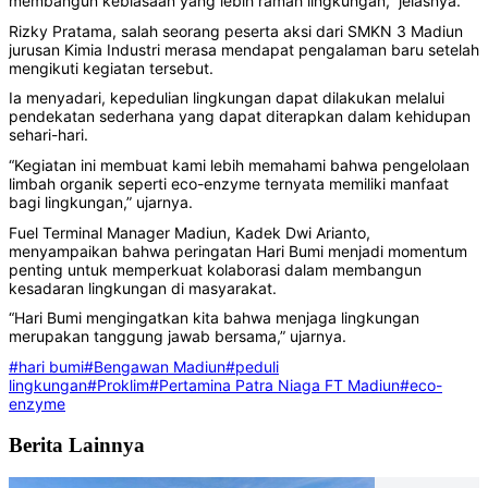
membangun kebiasaan yang lebih ramah lingkungan,” jelasnya.
Rizky Pratama, salah seorang peserta aksi dari SMKN 3 Madiun
jurusan Kimia Industri merasa mendapat pengalaman baru setelah
mengikuti kegiatan tersebut.
Ia menyadari, kepedulian lingkungan dapat dilakukan melalui
pendekatan sederhana yang dapat diterapkan dalam kehidupan
sehari-hari.
“Kegiatan ini membuat kami lebih memahami bahwa pengelolaan
limbah organik seperti eco-enzyme ternyata memiliki manfaat
bagi lingkungan,” ujarnya.
Fuel Terminal Manager Madiun, Kadek Dwi Arianto,
menyampaikan bahwa peringatan Hari Bumi menjadi momentum
penting untuk memperkuat kolaborasi dalam membangun
kesadaran lingkungan di masyarakat.
“Hari Bumi mengingatkan kita bahwa menjaga lingkungan
merupakan tanggung jawab bersama,” ujarnya.
#hari bumi
#Bengawan Madiun
#peduli
lingkungan
#Proklim
#Pertamina Patra Niaga FT Madiun
#eco-
enzyme
Berita Lainnya