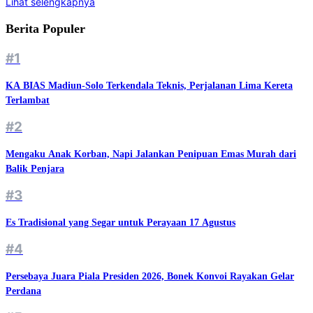
Lihat selengkapnya
Berita Populer
#1
KA BIAS Madiun-Solo Terkendala Teknis, Perjalanan Lima Kereta
Terlambat
#2
Mengaku Anak Korban, Napi Jalankan Penipuan Emas Murah dari
Balik Penjara
#3
Es Tradisional yang Segar untuk Perayaan 17 Agustus
#4
Persebaya Juara Piala Presiden 2026, Bonek Konvoi Rayakan Gelar
Perdana