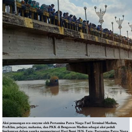
Aksi penuangan eco-enzyme oleh Pertamina Patra Niaga Fuel Terminal Madiun,
ProKlim, pelajar, mahasisa, dan PKK di Bengawan Madiun sebagai aksi peduli
lingkungan dalam rangka memperingari Hari Bumi 2026. Foto: Pertamina Patra Niaga