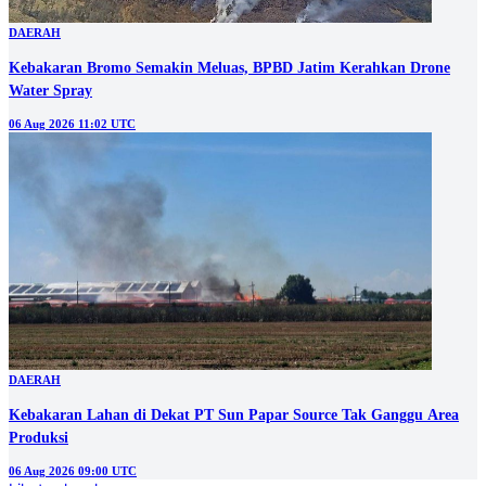
DAERAH
Kebakaran Bromo Semakin Meluas, BPBD Jatim Kerahkan Drone
Water Spray
06 Aug 2026 11:02 UTC
DAERAH
Kebakaran Lahan di Dekat PT Sun Papar Source Tak Ganggu Area
Produksi
06 Aug 2026 09:00 UTC