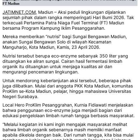
FT Madiun
JATIMNET.COM
, Madiun – Aksi peduli lingkungan dijalankan
sejumlah pihak dalam rangka memperingati Hari Bumi 2026. Tak
terkecuali Pertamina Patra Niaga Fuel Terminal (FT) Madiun
bersama Program Kampung Iklim Pesanggarahan.
Mereka memberikan “nutrisi” bagi Sungai Bengawan Madiun,
anakan Sungai Bengawan Solo di wilayah Kecamatan
Manguharjo, Kota Madiun, Kamis, 23 April 2026.
Nutrisi tersebut berupa eco-enzyme sebanyak 350 liter yang
dituangkan ke aliran sungai. Cairan hasil fermentasi limbah
organik itu dituangkan untuk menjaga kualitas air dan
mengurangi pencemaran lingkungan.
Untuk mendorong keberlanjutan aksi tersebut, beberapa pihak
juga dilibatkan. Mulai dari anggota PKK Kota Madiun, komunitas
ProKlim se-Kota Madiun, pelajar, hingga mahasiswa Universitas
Negeri Surabaya.
Local Hero ProKlim Pesanggrahan, Kurnia Fidiawati menjelaskan
bahwa penggunaan eco-enzyme juga menjadi bagian dari
edukasi pengelolaan limbah rumah tangga berbasis masyarakat.
“Melalui kegiatan ini kami ingin mengajak masyarakat melihat
bahwa limbah organik sebenarnya masih memiliki manfaat
apabila dikelola dengan baik. Dari rumah tangga, kita bisa mulai