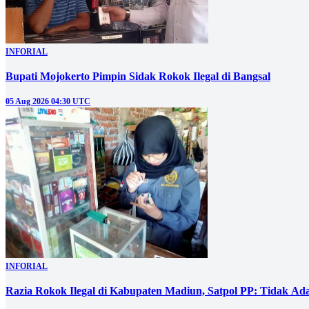
INFORIAL
Bupati Mojokerto Pimpin Sidak Rokok Ilegal di Bangsal
05 Aug 2026 04:30 UTC
INFORIAL
Razia Rokok Ilegal di Kabupaten Madiun, Satpol PP: Tidak Ad