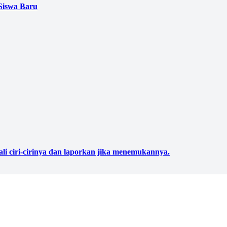
Siswa Baru
ali ciri-cirinya dan laporkan jika menemukannya.