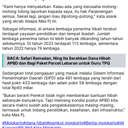
"Kami hanya menyalurkan. Kalau ada yang berusaha
motong
-
motong
tolong laporkan kepada saya, itu hak
Panjenengan
semua. Sekali lagi, jangan mau dipotong-potong," kata sosok
yang akrab disapa Mas Pj ini.
Sebagai informasi, di antara lembaga penerima hibah tersbut
terdapat yayasan pendidikan dan tempat ibadah. Jumlah
lembaga penerima tahun ini lebih banyak dibanding tahun-tahun
sebelumnya. Di tahun 2023 terdapat 113 lembaga, sementara
tahun 2022 hanya 79 lembaga.
BACA:
Safari Ramadan, Ning Ita Serahkan Dana Hibah
APBD dan Bagi Paket Parcet Lebaran untuk Guru TPQ
Sedangkan total pengajuan yang masuk melalui Sistem Informasi
Pemerintahan Daerah (SIPD) ada 491 lembaga yang terdiri dari
hasil pokir 433 lembaga dan selain pokir 58 lembaga dengan
total Rp60 miliar.
"Bukan berarti Pemkot tidak ingin memberikan bantuan hibah
sebanyak-banyaknya. Tapi memang kondisi postur APBD kita
secara makro sudah ada pengalokasiannya masing-masing,
termasuk untuk bidang pendidikan, kesehatan, dan infrastruktur,"
kata Mas Pj.
#Mojokerto
#dana hibah
#pemkot mojokerto
#Berita-mojokerto
#Ali
Kuncoro
#Pj Wali Kota Mojokerto