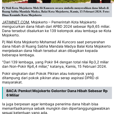
Pj Wali Kota Mojokerto Moh Ali Kuncoro secara simbolis menyerahkan dana hibah di
Ruang Sabha Mandala Madya, Balai Kota Mojokerto, Kamis, 15 Februari 2024. Foto:
Dinas Kominfo Kota Mojokerto
JATIMNET.COM
, Mojokerto – Pemerintah Kota Mojokerto
mengucurkan dana hibah dari APBD 2024 sebesar Rp9,65 miliar.
Dana tersebut disalurkan ke 139 kelompok atau lembaga se-Kota
Mojokerto.
Pj Wali Kota Mojokerto Mohamad Ali Kuncoro saat penyerahan
dana hibah di Ruang Sabha Mandala Madya Balai Kota Mojokerto
menjelaskan dana hibah tersebut akan dibagikan kepada
beberapa lembaga.
"Dari 139 lembaga, yang Pokir 94 dengan total nilai Rp3,2 miliar
dan Non-Pokir Rp6,4 miliar," katanya, Kamis, 15 Februari 2024.
Pokir singkatan dari Pokok Pikiran atau kelompok yang
ditampung dari pokok pikiran atau serap aspirasi DPRD di
masyarakat.
BACA:
Pemkot Mojokerto Gelontor Dana Hibah Sebesar Rp
6 Miliar
Ia juga berpesan agar lembaga penerima dana hibah bisa
memanfaatkannya sebaik mungkin dan dipertanggungjawabkan
sesuai ketentuan yang ada.