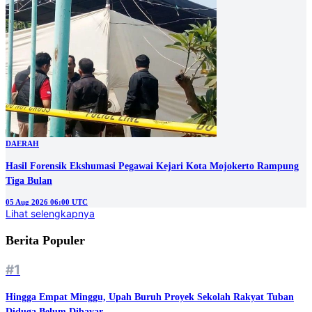
DAERAH
Hasil Forensik Ekshumasi Pegawai Kejari Kota Mojokerto Rampung
Tiga Bulan
05 Aug 2026 06:00 UTC
Lihat selengkapnya
Berita Populer
#1
Hingga Empat Minggu, Upah Buruh Proyek Sekolah Rakyat Tuban
Diduga Belum Dibayar