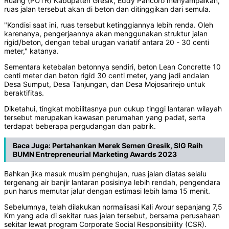
Ruang (PUTR) Kabupaten Gresik, Eddy Pancoro menyampaikan,
ruas jalan tersebut akan di beton dan ditinggikan dari semula.
"Kondisi saat ini, ruas tersebut ketinggiannya lebih renda. Oleh
karenanya, pengerjaannya akan menggunakan struktur jalan
rigid/beton, dengan tebal urugan variatif antara 20 - 30 centi
meter," katanya.
Sementara ketebalan betonnya sendiri, beton Lean Concrette 10
centi meter dan beton rigid 30 centi meter, yang jadi andalan
Desa Sumput, Desa Tanjungan, dan Desa Mojosarirejo untuk
beraktifitas.
Diketahui, tingkat mobilitasnya pun cukup tinggi lantaran wilayah
tersebut merupakan kawasan perumahan yang padat, serta
terdapat beberapa pergudangan dan pabrik.
Baca Juga:
Pertahankan Merek Semen Gresik, SIG Raih
BUMN Entrepreneurial Marketing Awards 2023
Bahkan jika masuk musim penghujan, ruas jalan diatas selalu
tergenang air banjir lantaran posisinya lebih rendah, pengendara
pun harus memutar jalur dengan estimasi lebih lama 15 menit.
Sebelumnya, telah dilakukan normalisasi Kali Avour sepanjang 7,5
Km yang ada di sekitar ruas jalan tersebut, bersama perusahaan
sekitar lewat program Corporate Social Responsibility (CSR).