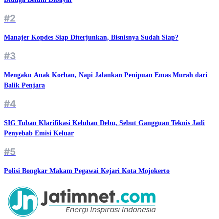
#2
Manajer Kopdes Siap Diterjunkan, Bisnisnya Sudah Siap?
#3
Mengaku Anak Korban, Napi Jalankan Penipuan Emas Murah dari
Balik Penjara
#4
SIG Tuban Klarifikasi Keluhan Debu, Sebut Gangguan Teknis Jadi
Penyebab Emisi Keluar
#5
Polisi Bongkar Makam Pegawai Kejari Kota Mojokerto