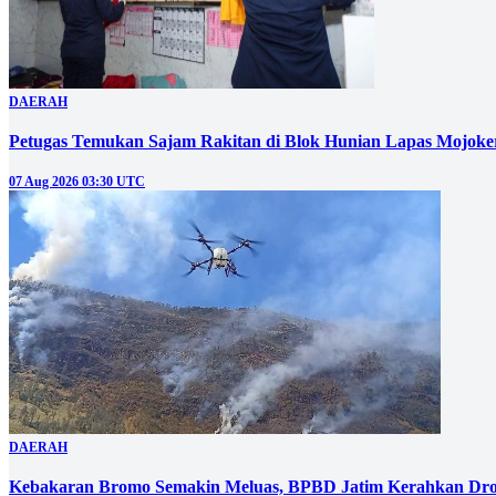
DAERAH
Petugas Temukan Sajam Rakitan di Blok Hunian Lapas Mojoke
07 Aug 2026 03:30 UTC
DAERAH
Kebakaran Bromo Semakin Meluas, BPBD Jatim Kerahkan Dro