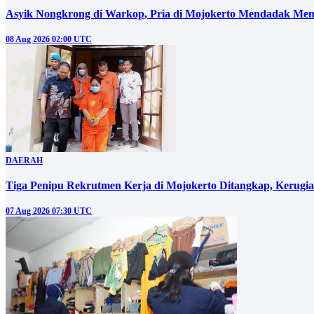
Asyik Nongkrong di Warkop, Pria di Mojokerto Mendadak Men
08 Aug 2026 02:00 UTC
DAERAH
Tiga Penipu Rekrutmen Kerja di Mojokerto Ditangkap, Kerugi
07 Aug 2026 07:30 UTC