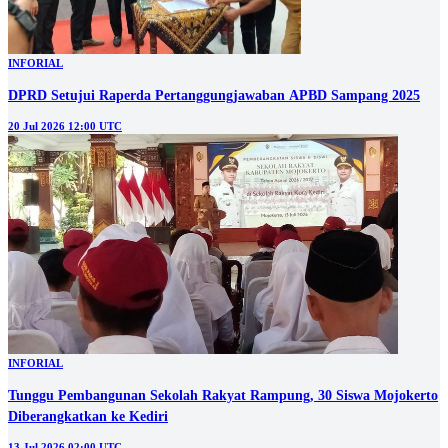
INFORIAL
DPRD Setujui Raperda Pertanggungjawaban APBD Sampang 2025
20 Jul 2026 12:00 UTC
INFORIAL
Tunggu Pembangunan Sekolah Rakyat Rampung, 30 Siswa Mojokerto
Diberangkatkan ke Kediri
13 Jul 2026 02:00 UTC