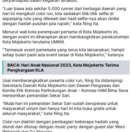
berpartisipasi dalam kegiatan tersebut.
"Luar biasa ada sekitar 5.000
runner
dari berbagai daerah yang
hari ini mengikuti
color
run
, kita sediakan titik-titik selfie di
sepanjang rute yang dilewati dan hasil selfie-nya akan dinilai
dengan hadiah puluhan juta rupiah," kata Ning Ita.
Menurut wali kota perempuan pertama di Kota Mojokerto ini,
dengan event ini diharapkan akan membangkitkan perekonomian
Kota Mojokerto terutama UMKM.
"Termasuk event pariwisata yang terus kita laksanakan, hampir
setiap bulan pasti ada event besar di Kota Mojokerto," katanya.
BACA:
Hari Anak Nasional 2023, Kota Mojokerto Terima
Penghargaan KLA
Usai memberangkatkan peserta
color
run
, Ning Ita didampingi
Sekretaris Daerah Kota Mojokerto dan Dewan Pengawas dan
Komite Etik Komnas Perlindungan Anak - Komnas HAM Bima Sena
meresmikan pemandian Sekar Sari.
"Mulai hari ini pemandian Sekar Sari sudah beroperasi untuk
masyarakat umum dan hanya hari ini kita buka gratis untuk
seluruh masyarakat," kata Ning Ita.
Color
run
diakhiri dengan pembagian beberapa hadiah yang
diundi dan ditutup dengan
music
party
dengan
guest
star
Woro
Widawati dan DJ Stevany.