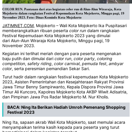
COLOR RUN. Pantauan dari atas kegiatan color run di Alun-Alun Wiraraja, Kota
Mojokerto dalam rangkaian Festival Kepemudaan Kota Mojokerto, Minggu pagi, 19
November 2023. Foto: Dinas Kominfo Kota Mojokerto
JATIMNET.COM
, Mojokerto – Wali Kota Mojokerto Ika Puspitasari
memberangkatkan ribuan peserta
color
run
dalam rangkaian
Festival Kepemudaan Kota Mojokerto 2023 yang dimulai
dari Alun-Alun Wiraraja Kota Mojokerto, Minggu pagi, 19
November 2023.
Kegiatan ini terlihat meriah dengan para peserta mengenakan
baju putih dan dimulai dari
color
run
,
color
party
,
coloring
competition
,
safety
riding
,
color
carnival
,
pemuda
fest
,
ambyar
color
, serta peresmian pemandian Sekar Sari.
Turut hadir dalam rangkaian festival kepemudaan Kota Mojokerto
2023, Asisten Pemerintahan dan Kesejahteraan Rakyat Provinsi
Jawa Timur Benny Sampirwanto, Kepala Dispora Provinsi Jawa
Timur Ali Kuncoro, Kapolres Mojokerto Kota AKBP Wiwit Adisatria,
dan Pimpinan Jawa Pos Radar Mojokerto M. Nur Kholis.
BACA:
Ning Ita Berikan Hadiah Umroh Pemenang Shopping
Festival 2023
Ning Ita, sapaan akrab Wali Kota Mojokerto, saat memulai acara
menyampaikan terima kasih kepada para peserta yang turut