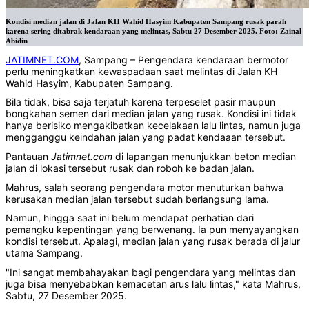
Kondisi median jalan di Jalan KH Wahid Hasyim Kabupaten Sampang rusak parah
karena sering ditabrak kendaraan yang melintas, Sabtu 27 Desember 2025. Foto: Zainal
Abidin
JATIMNET.COM
, Sampang – Pengendara kendaraan bermotor
perlu meningkatkan kewaspadaan saat melintas di Jalan KH
Wahid Hasyim, Kabupaten Sampang.
Bila tidak, bisa saja terjatuh karena terpeselet pasir maupun
bongkahan semen dari median jalan yang rusak. Kondisi ini tidak
hanya berisiko mengakibatkan kecelakaan lalu lintas, namun juga
mengganggu keindahan jalan yang padat kendaaan tersebut.
Pantauan
Jatimnet.com
di lapangan menunjukkan beton median
jalan di lokasi tersebut rusak dan roboh ke badan jalan.
Mahrus, salah seorang pengendara motor menuturkan bahwa
kerusakan median jalan tersebut sudah berlangsung lama.
Namun, hingga saat ini belum mendapat perhatian dari
pemangku kepentingan yang berwenang. Ia pun menyayangkan
kondisi tersebut. Apalagi, median jalan yang rusak berada di jalur
utama Sampang.
"Ini sangat membahayakan bagi pengendara yang melintas dan
juga bisa menyebabkan kemacetan arus lalu lintas," kata Mahrus,
Sabtu, 27 Desember 2025.