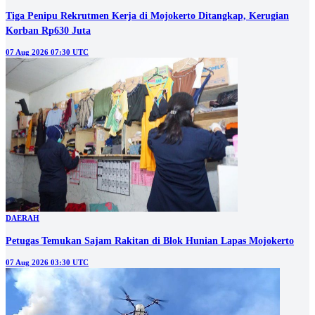
Tiga Penipu Rekrutmen Kerja di Mojokerto Ditangkap, Kerugian
Korban Rp630 Juta
07 Aug 2026 07:30 UTC
DAERAH
Petugas Temukan Sajam Rakitan di Blok Hunian Lapas Mojokerto
07 Aug 2026 03:30 UTC