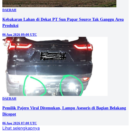
DAERAH
Kebakaran Lahan di Dekat PT Sun Papar Source Tak Ganggu Area
Produksi
06 Aug 2026 09:00 UTC
DAERAH
Pemilik Pajero Viral Ditemukan, Lampu Asesoris di Bagian Belakang
Dicopot
06 Aug 2026 07:00 UTC
Lihat selengkapnya