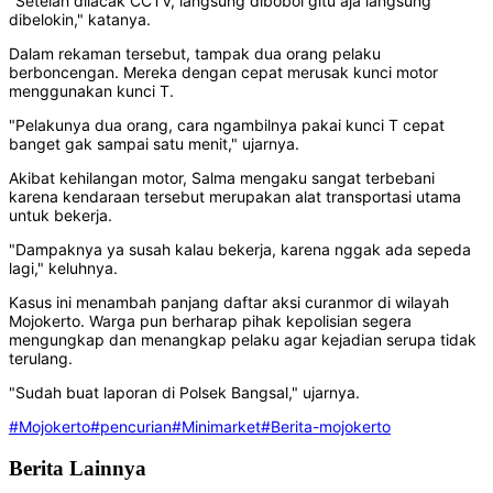
"Setelah dilacak CCTV, langsung dibobol gitu aja langsung
dibelokin," katanya.
Dalam rekaman tersebut, tampak dua orang pelaku
berboncengan. Mereka dengan cepat merusak kunci motor
menggunakan kunci T.
"Pelakunya dua orang, cara ngambilnya pakai kunci T cepat
banget gak sampai satu menit," ujarnya.
Akibat kehilangan motor, Salma mengaku sangat terbebani
karena kendaraan tersebut merupakan alat transportasi utama
untuk bekerja.
"Dampaknya ya susah kalau bekerja, karena nggak ada sepeda
lagi," keluhnya.
Kasus ini menambah panjang daftar aksi curanmor di wilayah
Mojokerto. Warga pun berharap pihak kepolisian segera
mengungkap dan menangkap pelaku agar kejadian serupa tidak
terulang.
"Sudah buat laporan di Polsek Bangsal," ujarnya.
#Mojokerto
#pencurian
#Minimarket
#Berita-mojokerto
Berita Lainnya