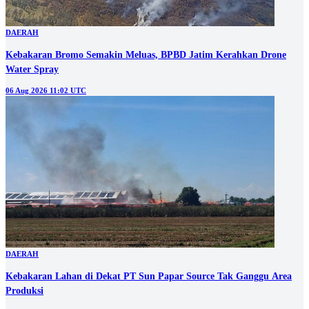
DAERAH
Kebakaran Bromo Semakin Meluas, BPBD Jatim Kerahkan Drone
Water Spray
06 Aug 2026 11:02 UTC
DAERAH
Kebakaran Lahan di Dekat PT Sun Papar Source Tak Ganggu Area
Produksi