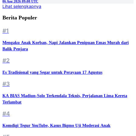
06 Aug 2026 09:00 UTC
Lihat selengkapnya
Berita Populer
#1
Mengaku Anak Korban, Napi Jalankan Penipuan Emas Murah dari
Balik Penjara
#2
Es Tradisional yang Segar untuk Perayaan 17 Agustus
#3
KA BIAS Madiun-Solo Terkendala Teknis, Perjalanan Lima Kereta
Terlambat
#4
Komdigi Tegur YouTube, Kasus Bigmo Uji Moderasi Anak