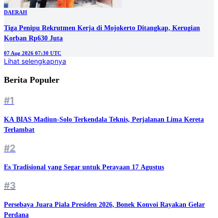
DAERAH
Tiga Penipu Rekrutmen Kerja di Mojokerto Ditangkap, Kerugian
Korban Rp630 Juta
07 Aug 2026 07:30 UTC
Lihat selengkapnya
Berita Populer
#1
KA BIAS Madiun-Solo Terkendala Teknis, Perjalanan Lima Kereta
Terlambat
#2
Es Tradisional yang Segar untuk Perayaan 17 Agustus
#3
Persebaya Juara Piala Presiden 2026, Bonek Konvoi Rayakan Gelar
Perdana