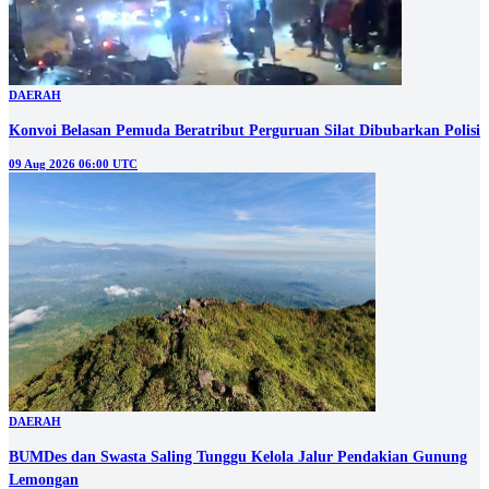
DAERAH
Konvoi Belasan Pemuda Beratribut Perguruan Silat Dibubarkan Polisi
09 Aug 2026 06:00 UTC
DAERAH
BUMDes dan Swasta Saling Tunggu Kelola Jalur Pendakian Gunung
Lemongan