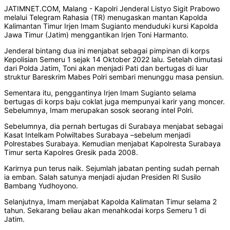
JATIMNET.COM, Malang - Kapolri Jenderal Listyo Sigit Prabowo
melalui Telegram Rahasia (TR) menugaskan mantan Kapolda
Kalimantan Timur Irjen Imam Sugianto menduduki kursi Kapolda
Jawa Timur (Jatim) menggantikan Irjen Toni Harmanto.
Jenderal bintang dua ini menjabat sebagai pimpinan di korps
Kepolisian Semeru 1 sejak 14 Oktober 2022 lalu. Setelah dimutasi
dari Polda Jatim, Toni akan menjadi Pati dan bertugas di luar
struktur Bareskrim Mabes Polri sembari menunggu masa pensiun.
Sementara itu, penggantinya Irjen Imam Sugianto selama
bertugas di korps baju coklat juga mempunyai karir yang moncer.
Sebelumnya, Imam merupakan sosok seorang intel Polri.
Sebelumnya, dia pernah bertugas di Surabaya menjabat sebagai
Kasat Intelkam Polwiltabes Surabaya –sebelum menjadi
Polrestabes Surabaya. Kemudian menjabat Kapolresta Surabaya
Timur serta Kapolres Gresik pada 2008.
Karirnya pun terus naik. Sejumlah jabatan penting sudah pernah
ia emban. Salah satunya menjadi ajudan Presiden RI Susilo
Bambang Yudhoyono.
Selanjutnya, Imam menjabat Kapolda Kalimatan Timur selama 2
tahun. Sekarang beliau akan menahkodai korps Semeru 1 di
Jatim.