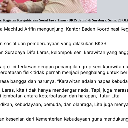
Kegiatan Kesejahteraan Sosial Jawa Timur (BK3S Jatim) di Surabaya, Senin, 20 Okto
a Machfud Arifin mengunjungi Kantor Badan Koordinasi Keg
an sosial dan pemberdayaan yang dilakukan BK3S.
an Surabaya Difa Laras, kelompok seni karawitan yang a
oarjo) ini terkesan dengan penampilan grup seni karawita
erbatasan fisik tidak pernah menjadi penghalang untuk ber
 rasa bangga dan harunya. “Karawitan adalah napas kebud
fa Laras, kita tidak hanya mendengar nada. Tapi, juga mer
jembatan antara keterbatasan dan harapan,” tutur Lita.
idikan, kebudayaan, pemuda, dan olahraga, Lita juga me
an kesenian dari Kementerian Kebudayaan guna mendukung 