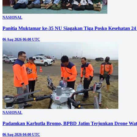
NASIONAL
Panitia Muktamar ke-35 NU Siagakan Tiga Posko Kesehatan 24
06 Aug 2026 06:00 UTC
NASIONAL
Padamkan Karhutla Bromo, BPBD Jatim Terjunkan Drone Wat
06 Aug 2026 04:00 UTC