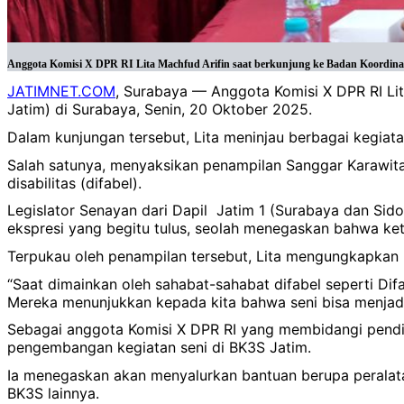
Anggota Komisi X DPR RI Lita Machfud Arifin saat berkunjung ke Badan Koordinasi 
JATIMNET.COM
, Surabaya — Anggota Komisi X DPR RI Lit
Jatim) di Surabaya, Senin, 20 Oktober 2025.
Dalam kunjungan tersebut, Lita meninjau berbagai kegiat
Salah satunya, menyaksikan penampilan Sanggar Karawit
disabilitas (difabel).
Legislator Senayan dari Dapil Jatim 1 (Surabaya dan Sid
ekspresi yang begitu tulus, seolah menegaskan bahwa ket
Terpukau oleh penampilan tersebut, Lita mengungkapkan
“Saat dimainkan oleh sahabat-sahabat difabel seperti Di
Mereka menunjukkan kepada kita bahwa seni bisa menjadi 
Sebagai anggota Komisi X DPR RI yang membidangi pend
pengembangan kegiatan seni di BK3S Jatim.
Ia menegaskan akan menyalurkan bantuan berupa peralat
BK3S lainnya.