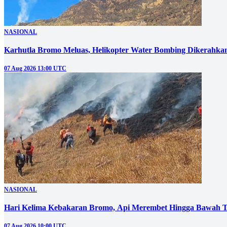
NASIONAL
Karhutla Bromo Meluas, Helikopter Water Bombing Dikerahka
07 Aug 2026 13:00 UTC
NASIONAL
Hari Kelima Kebakaran Bromo, Api Merembet Hingga Bawah T
07 Aug 2026 10:00 UTC