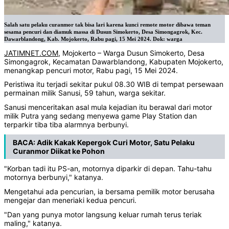
Salah satu pelaku curanmor tak bisa lari karena kunci remote motor dibawa teman
sesama pencuri dan diamuk massa di Dusun Simokerto, Desa Simongagrok, Kec.
Dawarblandong, Kab. Mojokerto, Rabu pagi, 15 Mei 2024. Dok: warga
JATIMNET.COM
, Mojokerto – Warga Dusun Simokerto, Desa
Simongagrok, Kecamatan Dawarblandong, Kabupaten Mojokerto,
menangkap pencuri motor, Rabu pagi, 15 Mei 2024.
Peristiwa itu terjadi sekitar pukul 08.30 WIB di tempat persewaan
permainan milik Sanusi, 59 tahun, warga sekitar.
Sanusi menceritakan asal mula kejadian itu berawal dari motor
milik Putra yang sedang menyewa game Play Station dan
terparkir tiba tiba alarmnya berbunyi.
BACA:
Adik Kakak Kepergok Curi Motor, Satu Pelaku
Curanmor Diikat ke Pohon
"Korban tadi itu PS-an, motornya diparkir di depan. Tahu-tahu
motornya berbunyi," katanya.
Mengetahui ada pencurian, ia bersama pemilik motor berusaha
mengejar dan meneriaki kedua pencuri.
"Dan yang punya motor langsung keluar rumah terus teriak
maling," katanya.