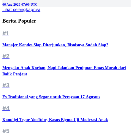
06 Aug 2026 07:00 UTC
Lihat selengkapnya
Berita Populer
#1
Manajer Kopdes Siap Diterjunkan, Bisnisnya Sudah Siap?
#2
Mengaku Anak Korban, Napi Jalankan Penipuan Emas Murah dari
Balik Penjara
#3
Es Tradisional yang Segar untuk Perayaan 17 Agustus
#4
Komdigi Tegur YouTube, Kasus Bigmo Uji Moderasi Anak
#5