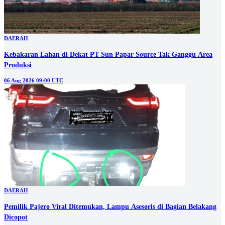
DAERAH
Kebakaran Lahan di Dekat PT Sun Papar Source Tak Ganggu Area
Produksi
06 Aug 2026 09:00 UTC
DAERAH
Pemilik Pajero Viral Ditemukan, Lampu Asesoris di Bagian Belakang
Dicopot