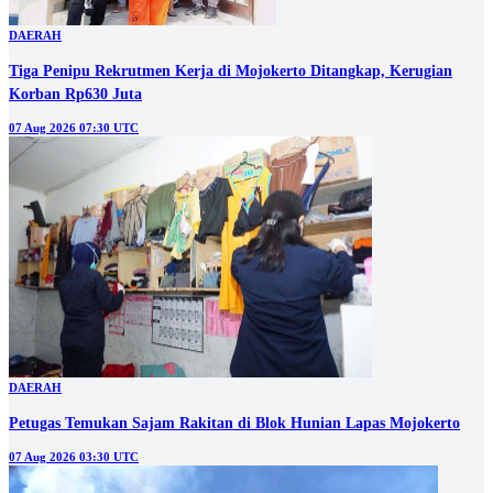
DAERAH
Tiga Penipu Rekrutmen Kerja di Mojokerto Ditangkap, Kerugian
Korban Rp630 Juta
07 Aug 2026 07:30 UTC
DAERAH
Petugas Temukan Sajam Rakitan di Blok Hunian Lapas Mojokerto
07 Aug 2026 03:30 UTC