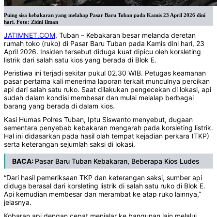
Puing sisa kebakaran yang melahap Pasar Baru Tuban pada Kamis 23 April 2026 dini
hari. Foto: Zidni Ilman
JATIMNET.COM
, Tuban – Kebakaran besar melanda deretan
rumah toko (ruko) di Pasar Baru Tuban pada Kamis dini hari, 23
April 2026. Insiden tersebut diduga kuat dipicu oleh korsleting
listrik dari salah satu kios yang berada di Blok E.
Peristiwa ini terjadi sekitar pukul 02.30 WIB. Petugas keamanan
pasar pertama kali menerima laporan terkait munculnya percikan
api dari salah satu ruko. Saat dilakukan pengecekan di lokasi, api
sudah dalam kondisi membesar dan mulai melalap berbagai
barang yang berada di dalam kios.
Kasi Humas Polres Tuban, Iptu Siswanto menyebut, dugaan
sementara penyebab kebakaran mengarah pada korsleting listrik.
Hal ini didasarkan pada hasil olah tempat kejadian perkara (TKP)
serta keterangan sejumlah saksi di lokasi.
BACA:
Pasar Baru Tuban Kebakaran, Beberapa Kios Ludes
“Dari hasil pemeriksaan TKP dan keterangan saksi, sumber api
diduga berasal dari korsleting listrik di salah satu ruko di Blok E.
Api kemudian membesar dan merambat ke atap ruko lainnya,”
jelasnya.
Kobaran api dengan cepat menjalar ke bangunan lain melalui