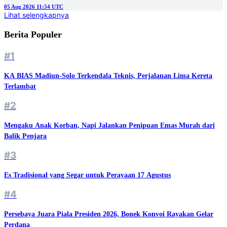
05 Aug 2026 11:54 UTC
Lihat selengkapnya
Berita Populer
#1
KA BIAS Madiun-Solo Terkendala Teknis, Perjalanan Lima Kereta
Terlambat
#2
Mengaku Anak Korban, Napi Jalankan Penipuan Emas Murah dari
Balik Penjara
#3
Es Tradisional yang Segar untuk Perayaan 17 Agustus
#4
Persebaya Juara Piala Presiden 2026, Bonek Konvoi Rayakan Gelar
Perdana