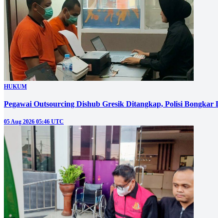
HUKUM
Pegawai Outsourcing Dishub Gresik Ditangkap, Polisi Bongkar
05 Aug 2026 05:46 UTC