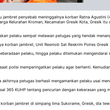
jambret penyebab meninggalnya korban Ratna Agustini (48
arga Kelurahan Kroman, Kecamatan Gresik Kota, Gresik itu 
laskan pelaku sempat melawan petugas yang hendak menang
a korban jambret, Unit Resmob Sat Reskrim Polres Gresik 
i keberadaan pelaku, hingga pelaku ditemukan mengendarai
t polisi memperingatkan pelaku agar berhenti. Kemudian te
a akhirnya petugas berhasil mengamankan pelaku usai me
 Pasal 365 KUHP tentang pencurian dengan kekerasan yang 
korban jambret di simpang lima Sukorame, Gresik, dia tew