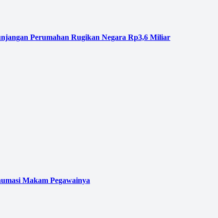
njangan Perumahan Rugikan Negara Rp3,6 Miliar
kshumasi Makam Pegawainya