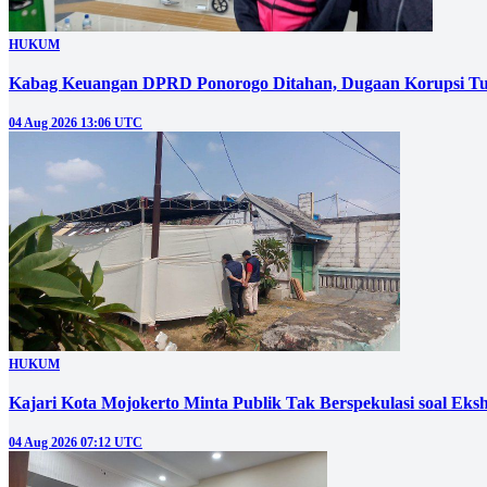
HUKUM
Kabag Keuangan DPRD Ponorogo Ditahan, Dugaan Korupsi Tu
04 Aug 2026 13:06 UTC
HUKUM
Kajari Kota Mojokerto Minta Publik Tak Berspekulasi soal E
04 Aug 2026 07:12 UTC