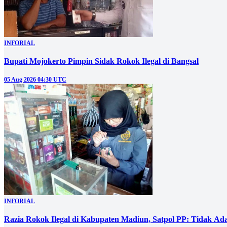
INFORIAL
Bupati Mojokerto Pimpin Sidak Rokok Ilegal di Bangsal
05 Aug 2026 04:30 UTC
INFORIAL
Razia Rokok Ilegal di Kabupaten Madiun, Satpol PP: Tidak Ad