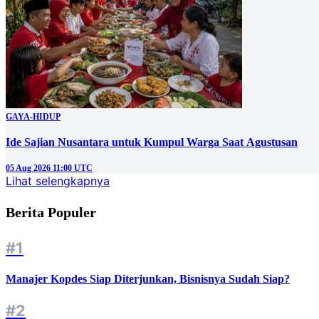
GAYA-HIDUP
Ide Sajian Nusantara untuk Kumpul Warga Saat Agustusan
05 Aug 2026 11:00 UTC
Lihat selengkapnya
Berita Populer
#1
Manajer Kopdes Siap Diterjunkan, Bisnisnya Sudah Siap?
#2