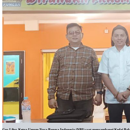
Gus Lilur, Ketua Umum Nusa Bangsa Indonesia (NBI) saat menyambangi Kedai Baks