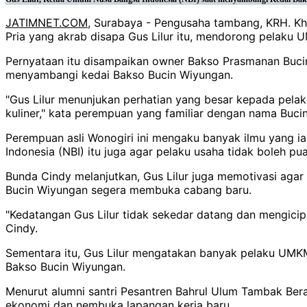
JATIMNET.COM
, Surabaya - Pengusaha tambang, KRH. Kh
Pria yang akrab disapa Gus Lilur itu, mendorong pelaku U
Pernyataan itu disampaikan owner Bakso Prasmanan Bucin
menyambangi kedai Bakso Bucin Wiyungan.
"Gus Lilur menunjukan perhatian yang besar kepada pelak
kuliner," kata perempuan yang familiar dengan nama Bucin 
Perempuan asli Wonogiri ini mengaku banyak ilmu yang ia
Indonesia (NBI) itu juga agar pelaku usaha tidak boleh puas
Bunda Cindy melanjutkan, Gus Lilur juga memotivasi aga
Bucin Wiyungan segera membuka cabang baru.
"Kedatangan Gus Lilur tidak sekedar datang dan mengici
Cindy.
Sementara itu, Gus Lilur mengatakan banyak pelaku UMKM
Bakso Bucin Wiyungan.
Menurut alumni santri Pesantren Bahrul Ulum Tambak Ber
ekonomi dan nembuka lapangan kerja baru.