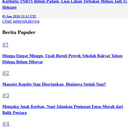
Karhutla TNBTS Belum Padam, Luas Lahan Terbakar Meluas Jadi 15
Hektare
05 Aug 2026 12:12 UTC
Lihat selengkapnya
Berita Populer
#1
Hingga Empat Minggu, Upah Buruh Proyek Sekolah Rakyat Tuban
Diduga Belum Dibayar
#2
Manajer Kopdes Siap Diterjunkan, Bisnisnya Sudah Siap?
#3
Mengaku Anak Korban, Napi Jalankan Penipuan Emas Murah dari
Balik Penjara
#4