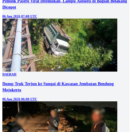
Pemilik Pajero Viral Ditemukan, Lampu Asesoris di Bagian Belakang
Dicopot
06 Aug 2026 07:00 UTC
DAERAH
Dump Truk Terjun ke Sungai di Kawasan Jembatan Bendung
Mojokerto
06 Aug 2026 06:00 UTC