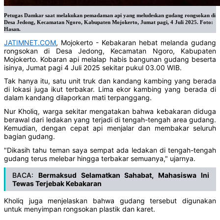
Petugas Damkar saat melakukan pemadaman api yang meludeskan gudang rongsokan di
Desa Jedong, Kecamatan Ngoro, Kabupaten Mojokerto, Jumat pagi, 4 Juli 2025. Foto:
Hasan.
JATIMNET.COM
, Mojokerto - Kebakaran hebat melanda gudang
rongsokan di Desa Jedong, Kecamatan Ngoro, Kabupaten
Mojokerto. Kobaran api melalap habis bangunan gudang beserta
isinya, Jumat pagi 4 Juli 2025 sekitar pukul 03.00 WIB.
Tak hanya itu, satu unit truk dan kandang kambing yang berada
di lokasi juga ikut terbakar. Lima ekor kambing yang berada di
dalam kandang dilaporkan mati terpanggang.
Nur Kholiq, warga sekitar mengatakan bahwa kebakaran diduga
berawal dari ledakan yang terjadi di tengah-tengah area gudang.
Kemudian, dengan cepat api menjalar dan membakar seluruh
bagian gudang.
"Dikasih tahu teman saya sempat ada ledakan di tengah-tengah
gudang terus melebar hingga terbakar semuanya," ujarnya.
BACA:
Bermaksud Selamatkan Sahabat, Mahasiswa Ini
Tewas Terjebak Kebakaran
Kholiq juga menjelaskan bahwa gudang tersebut digunakan
untuk menyimpan rongsokan plastik dan karet.