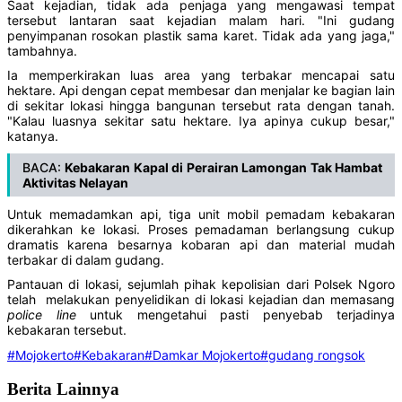
Saat kejadian, tidak ada penjaga yang mengawasi tempat
tersebut lantaran saat kejadian malam hari. "Ini gudang
penyimpanan rosokan plastik sama karet. Tidak ada yang jaga,"
tambahnya.
Ia memperkirakan luas area yang terbakar mencapai satu
hektare. Api dengan cepat membesar dan menjalar ke bagian lain
di sekitar lokasi hingga bangunan tersebut rata dengan tanah.
"Kalau luasnya sekitar satu hektare. Iya apinya cukup besar,"
katanya.
BACA:
Kebakaran Kapal di Perairan Lamongan Tak Hambat
Aktivitas Nelayan
Untuk memadamkan api, tiga unit mobil pemadam kebakaran
dikerahkan ke lokasi. Proses pemadaman berlangsung cukup
dramatis karena besarnya kobaran api dan material mudah
terbakar di dalam gudang.
Pantauan di lokasi, sejumlah pihak kepolisian dari Polsek Ngoro
telah melakukan penyelidikan di lokasi kejadian dan memasang
police line
untuk mengetahui pasti penyebab terjadinya
kebakaran tersebut.
#Mojokerto
#Kebakaran
#Damkar Mojokerto
#gudang rongsok
Berita Lainnya