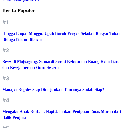
Berita Populer
#1
Hingga Empat Minggu, Upah Buruh Proyek Sekolah Rakyat Tuban
Diduga Belum Dibayar
#2
Reses di Mojoagung, Sumardi Soroti Kebutuhan Ruang Kelas Baru
dan Kesejahteraan Guru Swasta
#3
Manajer Kopdes Siap Diterjunkan, Bisnisnya Sudah Siap?
#4
Mengaku Anak Korban, Napi Jalankan Penipuan Emas Murah dari
Balik Penjara