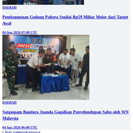
DAERAH
Pembangunan Gedung Poltera Senilai Rp59 Miliar Molor dari Target
Awal
04 Aug 2026 07:00 UTC
DAERAH
Satgaspam Bandara Juanda Gagalkan Penyelundupan Sabu oleh WN
Malaysia
04 Aug 2026 06:00 UTC
Lihat selengkapnya