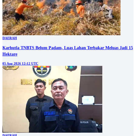
DAERAH
Karhutla TNBTS Belum Padam, Luas Lahan Terbakar Meluas Jadi 15
Hektare
05 Aug 2026 12:12 UTC
DAERAH