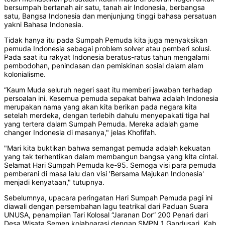
bersumpah bertanah air satu, tanah air Indonesia, berbangsa
satu, Bangsa Indonesia dan menjunjung tinggi bahasa persatuan
yakni Bahasa Indonesia.
Tidak hanya itu pada Sumpah Pemuda kita juga menyaksikan
pemuda Indonesia sebagai problem solver atau pemberi solusi.
Pada saat itu rakyat Indonesia beratus-ratus tahun mengalami
pembodohan, penindasan dan pemiskinan sosial dalam alam
kolonialisme.
“Kaum Muda seluruh negeri saat itu memberi jawaban terhadap
persoalan ini. Kesemua pemuda sepakat bahwa adalah Indonesia
merupakan nama yang akan kita berikan pada negara kita
setelah merdeka, dengan terlebih dahulu menyepakati tiga hal
yang tertera dalam Sumpah Pemuda. Mereka adalah game
changer Indonesia di masanya," jelas Khofifah.
"Mari kita buktikan bahwa semangat pemuda adalah kekuatan
yang tak terhentikan dalam membangun bangsa yang kita cintai.
Selamat Hari Sumpah Pemuda ke-95. Semoga visi para pemuda
pemberani di masa lalu dan visi 'Bersama Majukan Indonesia'
menjadi kenyataan," tutupnya.
Sebelumnya, upacara peringatan Hari Sumpah Pemuda pagi ini
diawali dengan persembahan lagu teatrikal dari Paduan Suara
UNUSA, penampilan Tari Kolosal “Jaranan Dor” 200 Penari dari
Desa Wisata Semen kolaboarasi dengan SMPN 1 Gandusari, Kab.