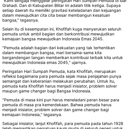
"Kami sengaja menggelar peringatan Hari Sumpah Pemuda di luar
Grahadi. Dan di Kabupaten Blitar ini adalah titik ketiga. Supaya
setiap daerah itu memiliki gravitasi keteladanan dan kejuangan
dalam mewujudkan cita cita besar membangun kesatuan
bangsa," tegasnya.
Selain itu di kesempatan ini, Khofifah kuga menyerukan seluruh
pemuda untuk ambil bagian dan berkontribusi mewujudkan
kemajuan bangsa mewujudkan Indonesia Emas 2045.
"Pemuda adalah bagian dari kekuatan yang tak terhentikan
dalam membangun bangsa, mari bersama-sama kita
bergandengan tangan memberikan kontribusi terbaik kita untuk
mewujudkan Indonesia emas 2045," ujarnya.
Peringatan Hari Sumpah Pemuda, kata Khofifah, merupakan
refleksi bagaimana para pemuda sejak masa penjajahan punya
semangat dan keberanian melakukan perubahan. Untuk itu,
pemuda kata Khofifah harus menjadi inisiator, problem solver
maupun game changer bagi Bangsa Indonesia.
"Pemuda di masa kini pun harus meneladani peran besar para
pemuda di masa pra kemerdekaan. Bahwa pemuda harus
menjadi inisiator, problem solver dan game changer bagi
kemajuan Indonesia," tegasnya.
Sebagai inisiator, lanjut Khofifah, para pemuda pada tahun 1928
telah memastikan persatuan kaum muda di seluruh negeri untuk