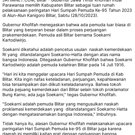
Parawansa memilih Kabupaten Blitar sebagai tuan rumah
pelaksanaan peringatan Hari Sumpah Pemuda Ke-95 Tahun 2023
di Alun-Alun Kanigoro Blitar, Sabtu (28/10/2023).
Gubernur Khofifah menegaskan bahwa ada pemuda luar biasa di
Blitar yang berperan besar dalam proses perjuangan
prakemerdekaan. Pemuda asli Blitar bernama Soekarni
Kartodiwirjo.
Soekarni diketahui adalah pencetus usulan naskah kemerdekaan
RI yang ditandatangani Soekarno-Hatta dengan atas nama
bangsa Indonesia. Ditegaskan Gubernur Khofifah bahwa Soekarni
Kartodiwirjo adalah pemuda kelahiran Blitar pada 14 Juli 1916.
"Hari ini kita menggelar upacara Hari Sumpah Pemuda di Kab
Blitar. Kita ingin nafas keteladanan, perjuangan, kepahlawanan
bisa tersampaikan dan diikuti keteladanannya. Bahwa tokoh
muda pejuang kemerdekaan dari Blitar selain tokoh proklamator
Bung Karno, ada juga Soekarni," tegas Gubernur Khofifah.
"Soekarni adalah pemuda Blitar yang mengusulkan naskah
proklamasi kemerdekaan yang ditandatangani Soekarno Hatta
dengan mengatasnamakan bangsa Indonesia," imbuhnya.
Tidak hanya itu, alasan Gubernur Khofifah melaksanakan upacara
peringatan Hari Sumpah Pemuda ke-95 di Blitar juga karena
daerah ini memiliki kaitan erat dengan perjuangan bangsa