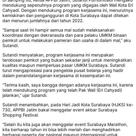
mendukung sepenuhnya program yang digagas oleh Wali Kota Eri
Cahyadi. Dengan mendukung program kerjasama ini, menurutnya
kemiskinan dan pengangguran di Kota Surabaya dapat ditekan
dan menurun jumlahnya dari tahun 2022.
“Sampai saat ini hampir semua mal sudah melaksanakan
koordinasi dengan dekranasda dan para pelaku UMKM binaan
pemkot untuk melakukan pameran dan usaha di dalam mal,” aku
Sutandi.
Sutandi menyatakan, program kerjasama ini merupakan
terobosan pemkot yang bukan sekadar janji untuk meningkatkan
kualitas maupun memperluas pasar UMKM Surabaya. Sutandi
turut mengapresiasi para pengelola pusat belanja yang hadir
dalam penandatanganan kerjasama di kesempatan ini.
“Terima kasih, saya bangga dengan adanya kerjasama ini, karena
telah mendukung program yang telah Pak Wali (Eri Cahyadi)
jalankan,” ujar Sutandi.
Sutandi menambahkan, pada Hari Jadi Kota Surabaya (HJKS) ke-
730, APPBI Jatim bakal menggelar event akbar Surabaya
Shopping Festival.
“Selain itu kita juga akan menggelar event Surabaya Marathon,
kita berharap tahun ini bisa lebih meriah dan menghadirkan
berbagai peserta dar nasional maupun internasional untuk