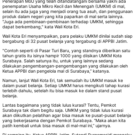
Penerapan MoU yang telah ditandatangani bersama yakni ada
penempatan Usaha Mikro Kecil dan Menengah (UMKM) di mal,
selain itu ada juga yang menjadi orang tua asuh, dan penggunaan
produk dalam negeri yang kita paparkan di mal serta lainnya.
"Juga ada pembinaan-pembinaan terhadap UMKM, sehingga
dapat berkembang," kata Wali Kota Eri.
Wali Kota Eri menyampaikan, para pelaku UMKM dinilai sudah siap
bergabung di 32 pusat belanja yang tergabung di APPBI Jatim.
"Contoh seperti di Pasar Turi Baru, yang standnya diberikan satu
tahun gratis itu isinya hampir 1000 yang diisikan UMKM Kota
Surabaya. Salah satunya itu, untuk yang lainnya sedang
dilakukan pengembangan-pengembangan yang dilakukan oleh
Ketua APPBI dan pengelola mal di Surabaya,” katanya.
Namun, lanjut Wali Kota Eri, tak semudah itu UMKM masuk ke
dalam pusat belanja. Setiap UMKM harus mengikuti tahap kurasi
terlebih dahulu, setelah itu bisa masuk ke dalam stand pusat
belanja.
Lantas bagaimana yang tidak lulus kurasi? Tentu, Pemkot
Surabaya tak diam begitu saja. UMKM yang tidak lulus kurasi
akan diikutkan pelatihan agar bisa masuk ke pusat-pusat belanja
yang bekerjasama dengan Pemkot Surabaya. “Maka akan kita
patih kembali untuk bisa masuk di mal-mal ini,” ujarnya.
Di samping itu, Ketua APPBI Jatim, Sutandi Purnomosidi mengaku