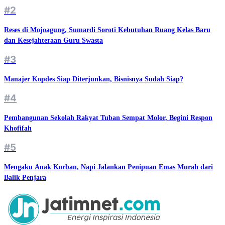
#2
Reses di Mojoagung, Sumardi Soroti Kebutuhan Ruang Kelas Baru
dan Kesejahteraan Guru Swasta
#3
Manajer Kopdes Siap Diterjunkan, Bisnisnya Sudah Siap?
#4
Pembangunan Sekolah Rakyat Tuban Sempat Molor, Begini Respon
Khofifah
#5
Mengaku Anak Korban, Napi Jalankan Penipuan Emas Murah dari
Balik Penjara