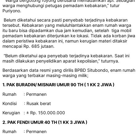
“Warga bergotong royong berusaha memadamkan api. Sebagian
warga menghubungi petugas pemadam kebakaran,” tutur
Puriyono.
Belum diketahui secara pasti penyebab terjadinya kebakaran
tersebut. Kebakaran yang meluluhlantakkan enam rumah warga
itu baru bisa dipadamkan dua jam kemudian, setelah tiga mobil
pemadam kebakaran diterjunkan ke lokasi. Tidak ada korban jiwa
dalam peristiwa kebakaran ini, namun kerugian materi ditaksir
mencapai Rp. 685 jutaan.
“Belum diketahui apa penyebab terjadinya kebakaran. Saat ini
masih dilakukan penyelidikan aparat kepolisian,” tuturnya.
Berdasarkan data resmi yang dirilis BPBD Situbondo, enam rumah
warga yang terbakar masing-masing milik;
1. PAK BURADIN/ MISNARI UMUR 90 TH ( 1 KK 2 JIWA )
Rumah : Permanen
Kondisi : Rusak berat
Kerugian : ± Rp. 150.000.000
2. PAK FENDI UMUR 40 TH (1 KK 3 JIWA )
Rumah : Permanen