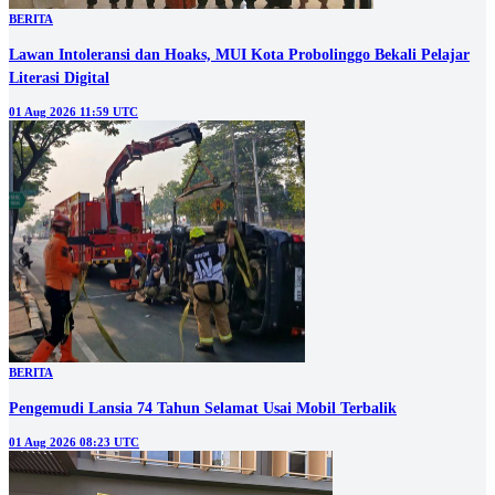
BERITA
‎Lawan Intoleransi dan Hoaks, MUI Kota Probolinggo Bekali Pelajar
Literasi Digital
01 Aug 2026 11:59 UTC
BERITA
Pengemudi Lansia 74 Tahun Selamat Usai Mobil Terbalik
01 Aug 2026 08:23 UTC