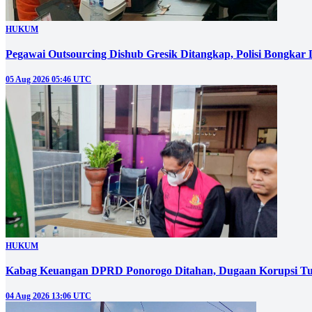
HUKUM
Pegawai Outsourcing Dishub Gresik Ditangkap, Polisi Bongkar
05 Aug 2026 05:46 UTC
HUKUM
Kabag Keuangan DPRD Ponorogo Ditahan, Dugaan Korupsi Tu
04 Aug 2026 13:06 UTC