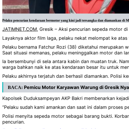
Pelaku pencurian kendaraan bermotor yang kini jadi tersangka dan diamankan di
JATIMNET.COM
, Gresik – Aksi pencurian sepeda motor 
Layaknya aktor film laga, pelaku nekat melompat ke atas 
Pelaku bernama Fatchur Rozi (38) diketahui merupakan
Saat situasi memanas, pelaku meninggalkan motor dan lan
Ia bersembunyi di sela antara kabin dan muatan truk. Nam
warga bahkan naik ke atas kendaraan besar itu untuk me
Pelaku akhirnya terjatuh dan berhasil diamankan. Polis
Pemicu Motor Karyawan Warung di Gresik Nyari
BACA:
Kapolsek Duduksampeyan AKP Bakri membenarkan kejadia
“Pelaku sudah kami amankan dan saat ini dalam proses pen
Polisi menyita sepeda motor sebagai barang bukti. Korba
pencurian.