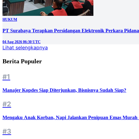
HUKUM
PT Surabaya Terapkan Persidangan Elektronik Perkara Pidana
04 Aug 2026 06:30 UTC
Lihat selengkapnya
Berita Populer
#1
Manajer Kopdes Siap Diterjunkan, Bisnisnya Sudah Siap?
#2
Mengaku Anak Korban, Napi Jalankan Penipuan Emas Murah d
#3