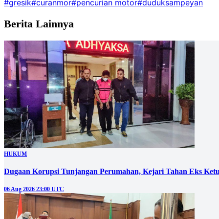
#gresik
#curanmor
#pencurian motor
#duduksampeyan
Berita Lainnya
HUKUM
Dugaan Korupsi Tunjangan Perumahan, Kejari Tahan Eks Ke
06 Aug 2026 23:00 UTC