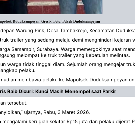
 Mapolsek Duduksampeyan, Gresik. Foto: Polsek Duduksampeyan
di depan Warung Pink, Desa Tambakrejo, Kecamatan Duduks
truk trailer yang sedang melaju demi menghindari kejaran 
 warga Semampir, Surabaya. Warga memergokinya saat men
gsung melompat ke truk trailer yang kebetulan melintas.
un warga tidak tinggal diam. Sejumlah orang mengejar truk
nangkap pelaku.
i kemudian membawa pelaku ke Mapolsek Duduksampeyan unt
s Raib Dicuri: Kunci Masih Menempel saat Parkir
n tersebut.
yidikan,” ujarnya, Rabu, 3 Maret 2026.
n mengalami kerugian sekitar Rp15 juta dan pelaku dijerat