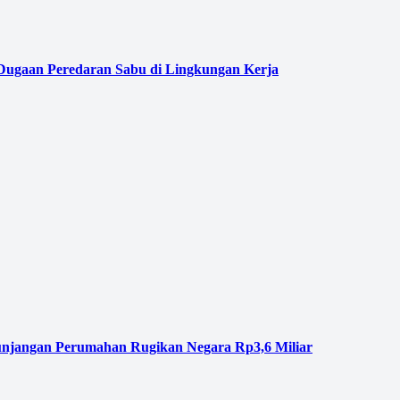
 Dugaan Peredaran Sabu di Lingkungan Kerja
njangan Perumahan Rugikan Negara Rp3,6 Miliar