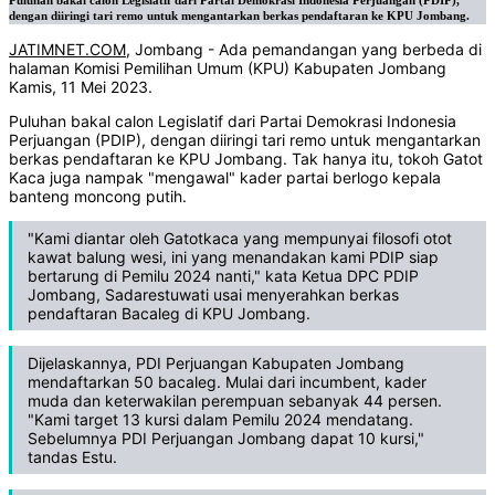
Puluhan bakal calon Legislatif dari Partai Demokrasi Indonesia Perjuangan (PDIP),
dengan diiringi tari remo untuk mengantarkan berkas pendaftaran ke KPU Jombang.
JATIMNET.COM
, Jombang - Ada pemandangan yang berbeda di
halaman Komisi Pemilihan Umum (KPU) Kabupaten Jombang
Kamis, 11 Mei 2023.
Puluhan bakal calon Legislatif dari Partai Demokrasi Indonesia
Perjuangan (PDIP), dengan diiringi tari remo untuk mengantarkan
berkas pendaftaran ke KPU Jombang. Tak hanya itu, tokoh Gatot
Kaca juga nampak "mengawal" kader partai berlogo kepala
banteng moncong putih.
"Kami diantar oleh Gatotkaca yang mempunyai filosofi otot
kawat balung wesi, ini yang menandakan kami PDIP siap
bertarung di Pemilu 2024 nanti," kata Ketua DPC PDIP
Jombang, Sadarestuwati usai menyerahkan berkas
pendaftaran Bacaleg di KPU Jombang.
Dijelaskannya, PDI Perjuangan Kabupaten Jombang
mendaftarkan 50 bacaleg. Mulai dari incumbent, kader
muda dan keterwakilan perempuan sebanyak 44 persen.
"Kami target 13 kursi dalam Pemilu 2024 mendatang.
Sebelumnya PDI Perjuangan Jombang dapat 10 kursi,"
tandas Estu.