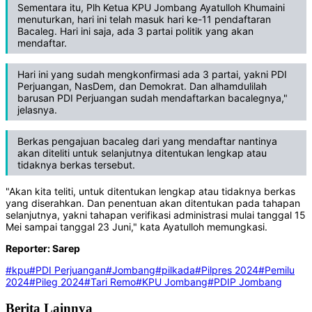
Sementara itu, Plh Ketua KPU Jombang Ayatulloh Khumaini
menuturkan, hari ini telah masuk hari ke-11 pendaftaran
Bacaleg. Hari ini saja, ada 3 partai politik yang akan
mendaftar.
Hari ini yang sudah mengkonfirmasi ada 3 partai, yakni PDI
Perjuangan, NasDem, dan Demokrat. Dan alhamdulilah
barusan PDI Perjuangan sudah mendaftarkan bacalegnya,"
jelasnya.
Berkas pengajuan bacaleg dari yang mendaftar nantinya
akan diteliti untuk selanjutnya ditentukan lengkap atau
tidaknya berkas tersebut.
"Akan kita teliti, untuk ditentukan lengkap atau tidaknya berkas
yang diserahkan. Dan penentuan akan ditentukan pada tahapan
selanjutnya, yakni tahapan verifikasi administrasi mulai tanggal 15
Mei sampai tanggal 23 Juni," kata Ayatulloh memungkasi.
Reporter: Sarep
#kpu
#PDI Perjuangan
#Jombang
#pilkada
#Pilpres 2024
#Pemilu
2024
#Pileg 2024
#Tari Remo
#KPU Jombang
#PDIP Jombang
Berita Lainnya