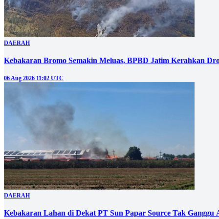
DAERAH
Kebakaran Bromo Semakin Meluas, BPBD Jatim Kerahkan Dro
06 Aug 2026 11:02 UTC
DAERAH
Kebakaran Lahan di Dekat PT Sun Papar Source Tak Ganggu 