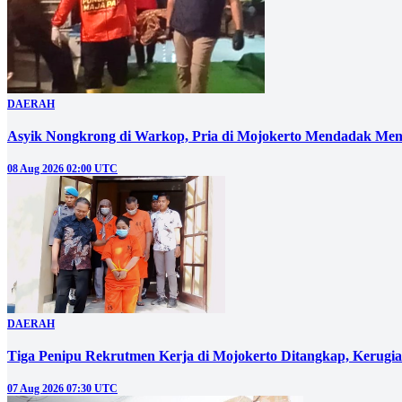
DAERAH
Asyik Nongkrong di Warkop, Pria di Mojokerto Mendadak Men
08 Aug 2026 02:00 UTC
DAERAH
Tiga Penipu Rekrutmen Kerja di Mojokerto Ditangkap, Kerugi
07 Aug 2026 07:30 UTC