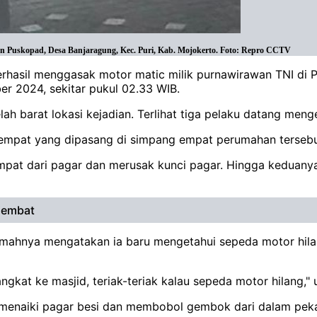
 Puskopad, Desa Banjaragung, Kec. Puri, Kab. Mojokerto. Foto: Repro CCTV
erhasil menggasak motor matic milik purnawirawan TNI di
r 2024, sekitar pukul 02.33 WIB.
lah barat lokasi kejadian. Terlihat tiga pelaku datang men
etempat yang dipasang di simpang empat perumahan tersebu
pat dari pagar dan merusak kunci pagar. Hingga keduany
Diembat
 rumahnya mengatakan ia baru mengetahui sepeda motor hila
ngkat ke masjid, teriak-teriak kalau sepeda motor hilang,"
menaiki pagar besi dan membobol gembok dari dalam pekar