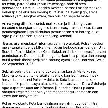
tersebut, para pelaku kabur ke berbagai arah di area
persawahan. Namun, Anggota Resmob berhasil mengamankan
beberapa pelaku dan barang bukti berupa ayam jago, arena
aduan ayam, sangkar ayam, dan puluhan sepeda motor.
Arena yang dijadikan untuk melakukan judi sabung ayam
tersebut dibongkar petugas dibantu masyarakat sekitar. Dalam
pembongkaran juga dilakukan pemusnahan sisa barang bukti
agar praktik tersebut tidak terulang kembali.
“Benar, usai mendapat informasi dari masyarakat, Polsek Gedeg
melaksanakan penyelidikan kemudian berkoordinasi dengan Unit
Reskrim Polres Mojokerto Kota dilakukan tindakan represif berupa
pembubaran. Dan berhasil mengamankan lima pelaku dan barang
bukti terkait tindak perjudian sabung ayam,” ujar Jinarwan, Senin,
22 September 2025.
Seluruh pelaku dan barang bukti diamankan di Mako Polres
Mojokerto Kota untuk dilakukan penyidikan lebih lanjut. Tidak
hanya itu, personel Polres Mojokerto Kota juga memberikan
imbauan kepada masyarakat sekitar khususnya di Desa Sidoharjo
agar dapat melaporkan informasi jika terjadi tindak pidana
ataupun kegiatan apapun yang mengganggu keamanan dan
ketertiban masyarakat.
Polres Mojokerto Kota berkomitmen menjalin hubungan mitra
dengan masyarakat untuk menjaga dan memelihara keamanan