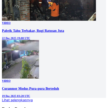
VIDEO
Pabrik Tahu Terbakar, Rugi Ratusan Juta
22 Dec 2025 19:00 UTC
VIDEO
Curanmor Modus Pura-pura Berteduh
19 Dec 2025 03:20 UTC
Lihat selengkapnya