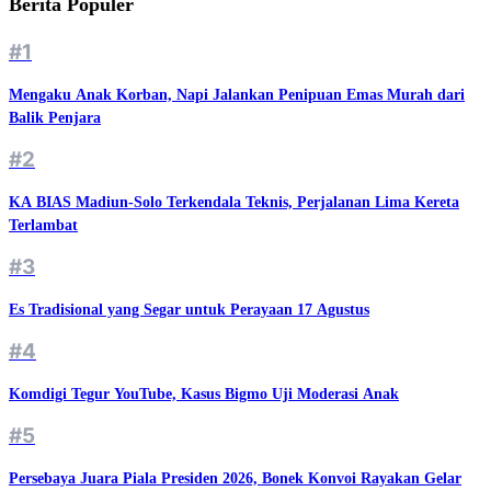
Berita Populer
#1
Mengaku Anak Korban, Napi Jalankan Penipuan Emas Murah dari
Balik Penjara
#2
KA BIAS Madiun-Solo Terkendala Teknis, Perjalanan Lima Kereta
Terlambat
#3
Es Tradisional yang Segar untuk Perayaan 17 Agustus
#4
Komdigi Tegur YouTube, Kasus Bigmo Uji Moderasi Anak
#5
Persebaya Juara Piala Presiden 2026, Bonek Konvoi Rayakan Gelar