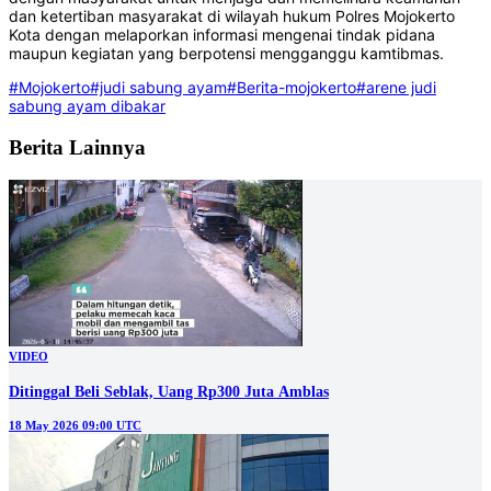
dan ketertiban masyarakat di wilayah hukum Polres Mojokerto
Kota dengan melaporkan informasi mengenai tindak pidana
maupun kegiatan yang berpotensi mengganggu kamtibmas.
#Mojokerto
#judi sabung ayam
#Berita-mojokerto
#arene judi
sabung ayam dibakar
Berita Lainnya
VIDEO
Ditinggal Beli Seblak, Uang Rp300 Juta Amblas
18 May 2026 09:00 UTC