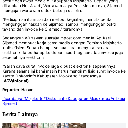
positif dari awak media di Kabupaten Mojokerto. Seperti yang
dikatakan Nur As'adi, Wartawan Jaya Pos. Menurutnya, Sijamed
mengajari wartawan untuk bekerja disiplin.
"Kedisiplinan itu mulai dari meliput kegiatan, menulis berita,
mengunggah naskah ke Sijamed, sampai mengunggah bukti
tayang dan invoice ke Sijamed," terangnya.
Sedangkan Wartawan suarajatimpost.com menilai Aplikasi
Sijamed membuat kerja sama media dengan Pemkab Mojokerto
lebih efisien. Sebab hampir semua surat menyurat secara
elektronik. Ia berharap ke depan, surat tagihan atau invoice juga
sepenuhnya elektronik.
"Saran saya surat invoice juga dibuat elektronik sepenuhnya.
Karena selama ini kami masih harus mengirim fisik surat invoice ke
kantor Diskominfo Kabupaten Mojokerto," tandasnya.
(
ADV/Inforial)
Reporter: Hasan
#surabaya
#Mojokerto
#Diskominfo Kabupaten Mojokerto
#Aplikasi
Sijamed
Berita Lainnya