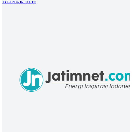
ciri-cirinya dan laporkan jika menemukannya.
08 Jul 2026 06:00 UTC
Lihat selengkapnya
Berita Populer
#1
Hingga Empat Minggu, Upah Buruh Proyek Sekolah Rakyat Tuban
Diduga Belum Dibayar
#2
Manajer Kopdes Siap Diterjunkan, Bisnisnya Sudah Siap?
#3
Mengaku Anak Korban, Napi Jalankan Penipuan Emas Murah dari
Balik Penjara
#4
Es Tradisional yang Segar untuk Perayaan 17 Agustus