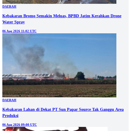
DAERAH
Kebakaran Bromo Semakin Meluas, BPBD Jatim Kerahkan Drone
Water Spray
06 Aug 2026 11:02 UTC
DAERAH
Kebakaran Lahan di Dekat PT Sun Papar Source Tak Ganggu Area
Produksi
06 Aug 2026 09:00 UTC