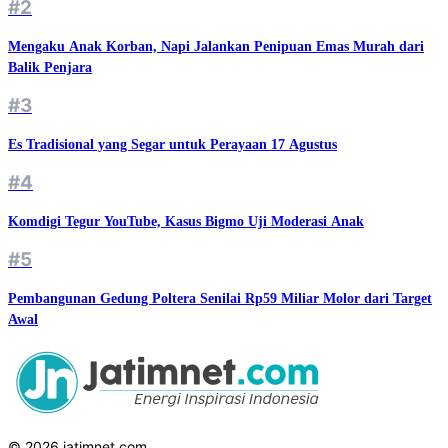
#2
Mengaku Anak Korban, Napi Jalankan Penipuan Emas Murah dari
Balik Penjara
#3
Es Tradisional yang Segar untuk Perayaan 17 Agustus
#4
Komdigi Tegur YouTube, Kasus Bigmo Uji Moderasi Anak
#5
Pembangunan Gedung Poltera Senilai Rp59 Miliar Molor dari Target
Awal
© 2026 jatimnet.com