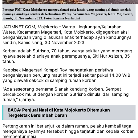
Petugas PMI Kota Mojokerto mengevakuasi pria lansia yang meninggal dunia setelah
dianiaya anaknya sendiri di Kelurahan Wates, Kecamatan Magersari, Kota Mojokerto,
Kamis, 30 November 2023. Foto: Karina Norhadini
JATIMNET.COM
, Mojokerto – Warga Lingkungan/Kelurahan
Wates, Kecamatan Magersari, Kota Mojokerto, digegerkan aksi
penganiayaan yang dilakukan anak terhadap ayah kandungnya
sendiri, Kamis siang, 30 November 2023.
Korban adalah Sutrisno, 70 tahun, warga sekitar yang meregang
nyawa setelah dianiaya anak perempuanya, Siti Nur Azizah, 35
tahun.
Kapolsek Magersari Kompol Roy mengatakan peristiwa
penganiayaan berujung maut ini terjadi sekitar pukul 14.00 WIB
yang diawali cekcok di samping rumah korban.
"Ada seseorang bernama S anak kandung korban. Sempat
bercekcok mulut dengan korban Sutrisno dimulai dari samping
rumah," ujarnya.
BACA:
Penjual Nasi di Kota Mojokerto Ditemukan
Tergeletak Bersimbah Darah
Pertengkaran ini berlanjut ke dalam rumah, pelaku kembali tega
menganiaya ayahnya tersebut hingga terjatuh dan kepala korban
membentur meja.