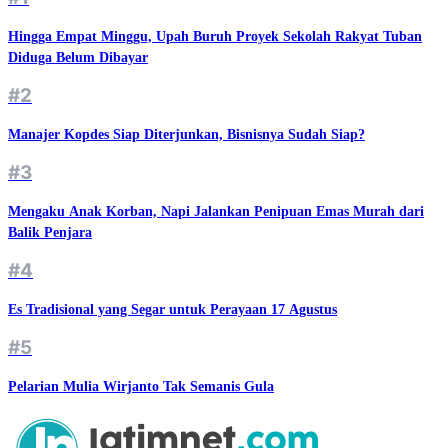
Hingga Empat Minggu, Upah Buruh Proyek Sekolah Rakyat Tuban
Diduga Belum Dibayar
#2
Manajer Kopdes Siap Diterjunkan, Bisnisnya Sudah Siap?
#3
Mengaku Anak Korban, Napi Jalankan Penipuan Emas Murah dari
Balik Penjara
#4
Es Tradisional yang Segar untuk Perayaan 17 Agustus
#5
Pelarian Mulia Wirjanto Tak Semanis Gula