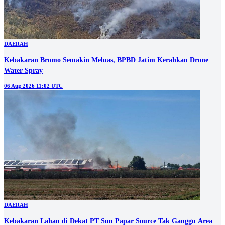
DAERAH
Kebakaran Bromo Semakin Meluas, BPBD Jatim Kerahkan Drone
Water Spray
06 Aug 2026 11:02 UTC
DAERAH
Kebakaran Lahan di Dekat PT Sun Papar Source Tak Ganggu Area