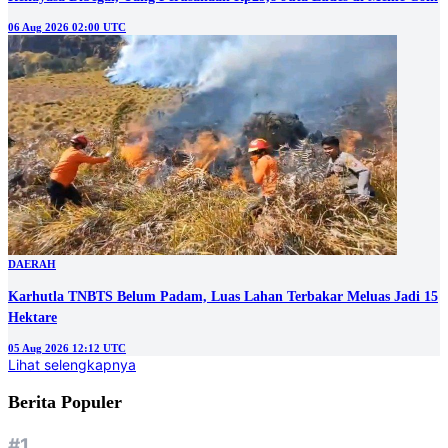
06 Aug 2026 02:00 UTC
DAERAH
Karhutla TNBTS Belum Padam, Luas Lahan Terbakar Meluas Jadi 15
Hektare
05 Aug 2026 12:12 UTC
Lihat selengkapnya
Berita Populer
#1