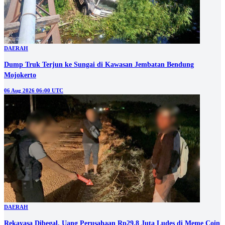
DAERAH
Dump Truk Terjun ke Sungai di Kawasan Jembatan Bendung
Mojokerto
06 Aug 2026 06:00 UTC
DAERAH
Rekayasa Dibegal, Uang Perusahaan Rp29,8 Juta Ludes di Meme Coin