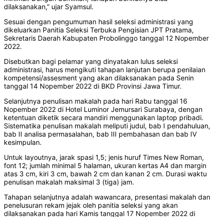
dilaksanakan,” ujar Syamsul.
Sesuai dengan pengumuman hasil seleksi administrasi yang
dikeluarkan Panitia Seleksi Terbuka Pengisian JPT Pratama,
Sekretaris Daerah Kabupaten Probolinggo tanggal 12 Nopember
2022.
Disebutkan bagi pelamar yang dinyatakan lulus seleksi
administrasi, harus mengikuti tahapan lanjutan berupa penilaian
kompetensi/assesment yang akan dilaksanakan pada Senin
tanggal 14 Nopember 2022 di BKD Provinsi Jawa Timur.
Selanjutnya penulisan makalah pada hari Rabu tanggal 16
Nopember 2022 di Hotel Luminor Jemursari Surabaya, dengan
ketentuan diketik secara mandiri menggunakan laptop pribadi.
Sistematika penulisan makalah meliputi judul, bab I pendahuluan,
bab II analisa permasalahan, bab III pembahasan dan bab IV
kesimpulan.
Untuk layoutnya, jarak spasi 1,5; jenis huruf Times New Roman,
font 12; jumlah minimal 5 halaman, ukuran kertas A4 dan margin
atas 3 cm, kiri 3 cm, bawah 2 cm dan kanan 2 cm. Durasi waktu
penulisan makalah maksimal 3 (tiga) jam.
Tahapan selanjutnya adalah wawancara, presentasi makalah dan
penelusuran rekam jejak oleh panitia seleksi yang akan
dilaksanakan pada hari Kamis tanggal 17 Nopember 2022 di