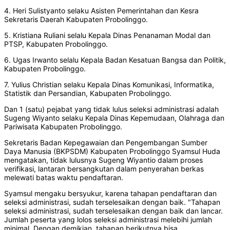
4. Heri Sulistyanto selaku Asisten Pemerintahan dan Kesra
Sekretaris Daerah Kabupaten Probolinggo.
5. Kristiana Ruliani selalu Kepala Dinas Penanaman Modal dan
PTSP, Kabupaten Probolinggo.
6. Ugas Irwanto selalu Kepala Badan Kesatuan Bangsa dan Politik,
Kabupaten Probolinggo.
7. Yulius Christian selaku Kepala Dinas Komunikasi, Informatika,
Statistik dan Persandian, Kabupaten Probolinggo.
Dan 1 (satu) pejabat yang tidak lulus seleksi administrasi adalah
Sugeng Wiyanto selaku Kepala Dinas Kepemudaan, Olahraga dan
Pariwisata Kabupaten Probolinggo.
Sekretaris Badan Kepegawaian dan Pengembangan Sumber
Daya Manusia (BKPSDM) Kabupaten Probolinggo Syamsul Huda
mengatakan, tidak lulusnya Sugeng Wiyantio dalam proses
verifikasi, lantaran bersangkutan dalam penyerahan berkas
melewati batas waktu pendaftaran.
Syamsul mengaku bersyukur, karena tahapan pendaftaran dan
seleksi administrasi, sudah terselesaikan dengan baik. "Tahapan
seleksi administrasi, sudah terselesaikan dengan baik dan lancar.
Jumlah peserta yang lolos seleksi administrasi melebihi jumlah
minimal. Dengan demikian, tahapan berikutnya bisa