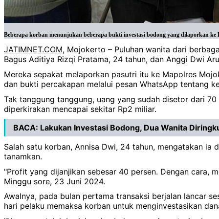
Beberapa korban menunjukan beberapa bukti investasi bodong yang dilaporkan ke Po
JATIMNET.COM
, Mojokerto – Puluhan wanita dari berbag
Bagus Aditiya Rizqi Pratama, 24 tahun, dan Anggi Dwi Ar
Mereka sepakat melaporkan pasutri itu ke Mapolres Mojo
dan bukti percakapan melalui pesan WhatsApp tentang ke
Tak tanggung tanggung, uang yang sudah disetor dari 70 
diperkirakan mencapai sekitar Rp2 miliar.
BACA:
Lakukan Investasi Bodong, Dua Wanita Diringku
Salah satu korban, Annisa Dwi, 24 tahun, mengatakan ia 
tanamkan.
"Profit yang dijanjikan sebesar 40 persen. Dengan car
Minggu sore, 23 Juni 2024.
Awalnya, pada bulan pertama transaksi berjalan lancar se
hari pelaku memaksa korban untuk menginvestasikan dana