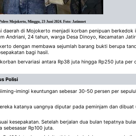
lres Mojokerto, Minggu, 23 Juni 2024. Foto: Jatimnet
ai daerah di Mojokerto menjadi korban penipuan berkedok i
um Andriani, 24 tahun, warga Desa Dinoyo, Kecamatan Jati
kerto dengan membawa sejumlah barang bukti berupa tanda 
sepakatan bagi hasil.
korban bervariasi antara Rp38 juta hingga Rp250 juta per 
s Polisi
diiming-imingi keuntungan sebesar 30-50 persen per sepul
a, mereka katanya uangnya diputar pada peminjam dan dib
suai kesepakatan. Setelah berjalan dua bulan tepatnya bula
 sebesasar Rp100 juta.