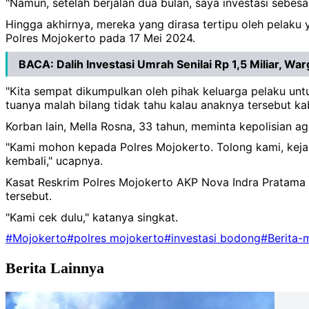
"Namun, setelah berjalan dua bulan, saya investasi sebesa
Hingga akhirnya, mereka yang dirasa tertipu oleh pelaku
Polres Mojokerto pada 17 Mei 2024.
BACA:
Dalih Investasi Umrah Senilai Rp 1,5 Miliar, W
"Kita sempat dikumpulkan oleh pihak keluarga pelaku untu
tuanya malah bilang tidak tahu kalau anaknya tersebut kab
Korban lain, Mella Rosna, 33 tahun, meminta kepolisian 
"Kami mohon kepada Polres Mojokerto. Tolong kami, kejar
kembali," ucapnya.
Kasat Reskrim Polres Mojokerto AKP Nova Indra Pratama 
tersebut.
"Kami cek dulu," katanya singkat.
#Mojokerto
#polres mojokerto
#investasi bodong
#Berita-
Berita Lainnya