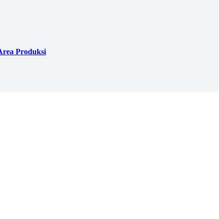
Area Produksi
akang Dicopot