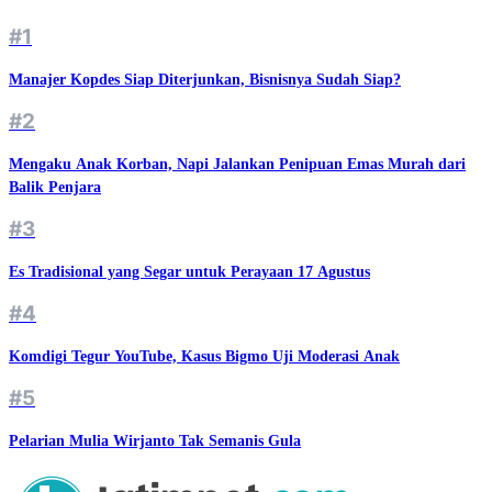
#1
Manajer Kopdes Siap Diterjunkan, Bisnisnya Sudah Siap?
#2
Mengaku Anak Korban, Napi Jalankan Penipuan Emas Murah dari
Balik Penjara
#3
Es Tradisional yang Segar untuk Perayaan 17 Agustus
#4
Komdigi Tegur YouTube, Kasus Bigmo Uji Moderasi Anak
#5
Pelarian Mulia Wirjanto Tak Semanis Gula