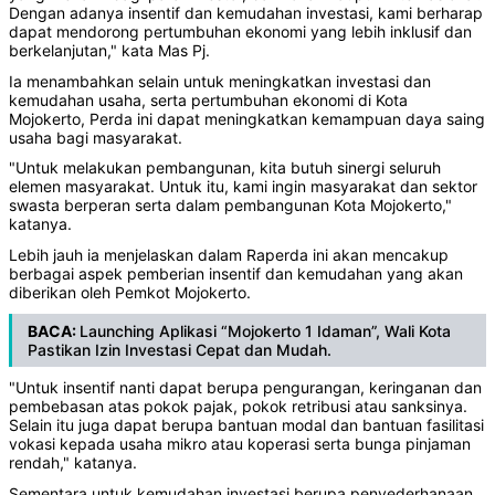
Dengan adanya insentif dan kemudahan investasi, kami berharap
dapat mendorong pertumbuhan ekonomi yang lebih inklusif dan
berkelanjutan," kata Mas Pj.
Ia menambahkan selain untuk meningkatkan investasi dan
kemudahan usaha, serta pertumbuhan ekonomi di Kota
Mojokerto, Perda ini dapat meningkatkan kemampuan daya saing
usaha bagi masyarakat.
"Untuk melakukan pembangunan, kita butuh sinergi seluruh
elemen masyarakat. Untuk itu, kami ingin masyarakat dan sektor
swasta berperan serta dalam pembangunan Kota Mojokerto,"
katanya.
Lebih jauh ia menjelaskan dalam Raperda ini akan mencakup
berbagai aspek pemberian insentif dan kemudahan yang akan
diberikan oleh Pemkot Mojokerto.
BACA:
Launching Aplikasi “Mojokerto 1 Idaman”, Wali Kota
Pastikan Izin Investasi Cepat dan Mudah.
"Untuk insentif nanti dapat berupa pengurangan, keringanan dan
pembebasan atas pokok pajak, pokok retribusi atau sanksinya.
Selain itu juga dapat berupa bantuan modal dan bantuan fasilitasi
vokasi kepada usaha mikro atau koperasi serta bunga pinjaman
rendah," katanya.
Sementara untuk kemudahan investasi berupa penyederhanaan