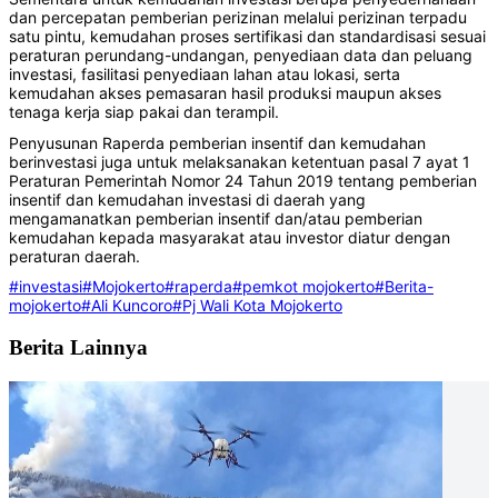
dan percepatan pemberian perizinan melalui perizinan terpadu
satu pintu, kemudahan proses sertifikasi dan standardisasi sesuai
peraturan perundang-undangan, penyediaan data dan peluang
investasi, fasilitasi penyediaan lahan atau lokasi, serta
kemudahan akses pemasaran hasil produksi maupun akses
tenaga kerja siap pakai dan terampil.
Penyusunan Raperda pemberian insentif dan kemudahan
berinvestasi juga untuk melaksanakan ketentuan pasal 7 ayat 1
Peraturan Pemerintah Nomor 24 Tahun 2019 tentang pemberian
insentif dan kemudahan investasi di daerah yang
mengamanatkan pemberian insentif dan/atau pemberian
kemudahan kepada masyarakat atau investor diatur dengan
peraturan daerah.
#investasi
#Mojokerto
#raperda
#pemkot mojokerto
#Berita-
mojokerto
#Ali Kuncoro
#Pj Wali Kota Mojokerto
Berita Lainnya