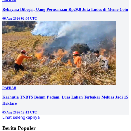
DAERAH
Rekayasa Dibegal, Uang Perusahaan Rp29,8 Juta Ludes di Meme Coin
06 Aug 2026 02:00 UTC
DAERAH
Karhutla TNBTS Belum Padam, Luas Lahan Terbakar Meluas Jadi 15
Hektare
05 Aug 2026 12:12 UTC
Lihat selengkapnya
Berita Populer