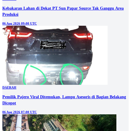
Kebakaran Lahan di Dekat PT Sun Papar Source Tak Ganggu Area
Produksi
06 Aug 2026 09:00 UTC
DAERAH
Pemilik Pajero Viral Ditemukan, Lampu Asesoris di Bagian Belakang
Dicopot
06 Aug 2026 07:00 UTC