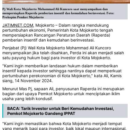
Pj Wali Kota Mojokerto Mohammad Ali Kuncoro saat menyampaikan dan
mempersiapkan Raperda pemberian insentif dan kemudahan berinvestasi. Foto:
Prokopim Pemkot Mojokerto
JATIMNET.COM
, Mojokerto – Dalam rangka mendukung
pertumbuhan ekonomi, Pemerintah Kota Mojokerto tengah
mempersiapkan Rancangan Peraturan Daerah (Raperda)
pemberian insentif dan kemudahan berinvestasi.
Penjabat (Pj) Wali Kota Mojokerto Mohammad Ali Kuncoro
menyampaikan jika telah disahkan, Perda ini akan menjadi salah
satu payung hukum bagi para investor di Kota Mojokerto.
"Kami ingin memberikan landasan hukum dalam memberikan
insentif kepada investor sehingga nantinya dapat memperkuat
pertumbuhan perekonomian di Kota Mojokerto," kata Ali, Kamis
siang, 14 November 2024.
Menurut Mas Pj, sapaan Ali, penyusunan Raperda ini merupakan
bagian dari upaya Pemkot Mojokerto untuk menciptakan iklim
usaha yang lebih kondusif.
BACA:
Tarik Investor untuk Beri Kemudahan Investasi,
Pemkot Mojokerto Gandeng IPPAT
"Kami ingin memastikan bahwa Kota Mojokerto menjadi tempat
yang menarik bagi para investor, baik lokal maupun internasional.