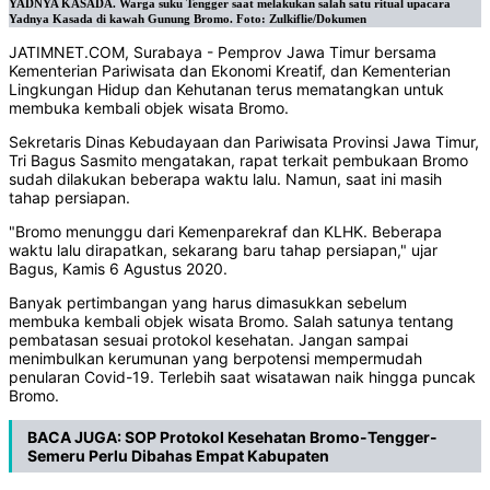
YADNYA KASADA. Warga suku Tengger saat melakukan salah satu ritual upacara
Yadnya Kasada di kawah Gunung Bromo. Foto: Zulkiflie/Dokumen
JATIMNET.COM, Surabaya - Pemprov Jawa Timur bersama
Kementerian Pariwisata dan Ekonomi Kreatif, dan Kementerian
Lingkungan Hidup dan Kehutanan terus mematangkan untuk
membuka kembali objek wisata Bromo.
Sekretaris Dinas Kebudayaan dan Pariwisata Provinsi Jawa Timur,
Tri Bagus Sasmito mengatakan, rapat terkait pembukaan Bromo
sudah dilakukan beberapa waktu lalu. Namun, saat ini masih
tahap persiapan.
"Bromo menunggu dari Kemenparekraf dan KLHK. Beberapa
waktu lalu dirapatkan, sekarang baru tahap persiapan," ujar
Bagus, Kamis 6 Agustus 2020.
Banyak pertimbangan yang harus dimasukkan sebelum
membuka kembali objek wisata Bromo. Salah satunya tentang
pembatasan sesuai protokol kesehatan. Jangan sampai
menimbulkan kerumunan yang berpotensi mempermudah
penularan Covid-19. Terlebih saat wisatawan naik hingga puncak
Bromo.
BACA JUGA:
SOP Protokol Kesehatan Bromo-Tengger-
Semeru Perlu Dibahas Empat Kabupaten