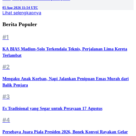
05 Aug 2026 11:54 UTC
Lihat selengkapnya
Berita Populer
#1
KA BIAS Madiun-Solo Terkendala Teknis, Perjalanan Lima Kereta
Terlambat
#2
Mengaku Anak Korban, Napi Jalankan Penipuan Emas Murah dari
Balik Penjara
#3
Es Tradisional yang Segar untuk Perayaan 17 Agustus
#4
Persebaya Juara Piala Presiden 2026, Bonek Konvoi Rayakan Gelar