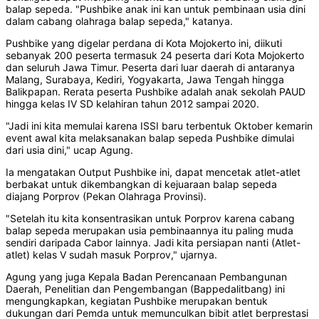
balap sepeda. "Pushbike anak ini kan untuk pembinaan usia dini
dalam cabang olahraga balap sepeda," katanya.
Pushbike yang digelar perdana di Kota Mojokerto ini, diikuti
sebanyak 200 peserta termasuk 24 peserta dari Kota Mojokerto
dan seluruh Jawa Timur. Peserta dari luar daerah di antaranya
Malang, Surabaya, Kediri, Yogyakarta, Jawa Tengah hingga
Balikpapan. Rerata peserta Pushbike adalah anak sekolah PAUD
hingga kelas IV SD kelahiran tahun 2012 sampai 2020.
"Jadi ini kita memulai karena ISSI baru terbentuk Oktober kemarin
event awal kita melaksanakan balap sepeda Pushbike dimulai
dari usia dini," ucap Agung.
Ia mengatakan Output Pushbike ini, dapat mencetak atlet-atlet
berbakat untuk dikembangkan di kejuaraan balap sepeda
diajang Porprov (Pekan Olahraga Provinsi).
"Setelah itu kita konsentrasikan untuk Porprov karena cabang
balap sepeda merupakan usia pembinaannya itu paling muda
sendiri daripada Cabor lainnya. Jadi kita persiapan nanti (Atlet-
atlet) kelas V sudah masuk Porprov," ujarnya.
Agung yang juga Kepala Badan Perencanaan Pembangunan
Daerah, Penelitian dan Pengembangan (Bappedalitbang) ini
mengungkapkan, kegiatan Pushbike merupakan bentuk
dukungan dari Pemda untuk memunculkan bibit atlet berprestasi