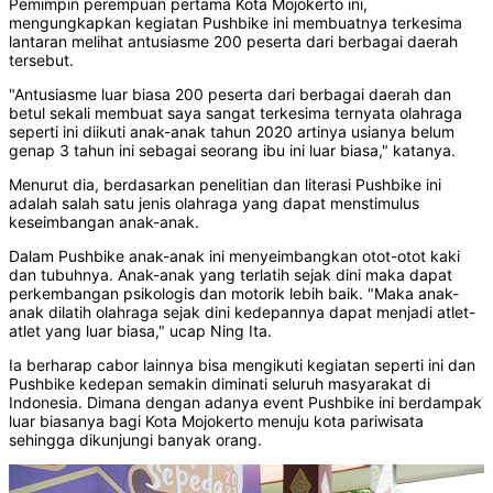
Pemimpin perempuan pertama Kota Mojokerto ini,
mengungkapkan kegiatan Pushbike ini membuatnya terkesima
lantaran melihat antusiasme 200 peserta dari berbagai daerah
tersebut.
"Antusiasme luar biasa 200 peserta dari berbagai daerah dan
betul sekali membuat saya sangat terkesima ternyata olahraga
seperti ini diikuti anak-anak tahun 2020 artinya usianya belum
genap 3 tahun ini sebagai seorang ibu ini luar biasa," katanya.
Menurut dia, berdasarkan penelitian dan literasi Pushbike ini
adalah salah satu jenis olahraga yang dapat menstimulus
keseimbangan anak-anak.
Dalam Pushbike anak-anak ini menyeimbangkan otot-otot kaki
dan tubuhnya. Anak-anak yang terlatih sejak dini maka dapat
perkembangan psikologis dan motorik lebih baik. "Maka anak-
anak dilatih olahraga sejak dini kedepannya dapat menjadi atlet-
atlet yang luar biasa," ucap Ning Ita.
Ia berharap cabor lainnya bisa mengikuti kegiatan seperti ini dan
Pushbike kedepan semakin diminati seluruh masyarakat di
Indonesia. Dimana dengan adanya event Pushbike ini berdampak
luar biasanya bagi Kota Mojokerto menuju kota pariwisata
sehingga dikunjungi banyak orang.