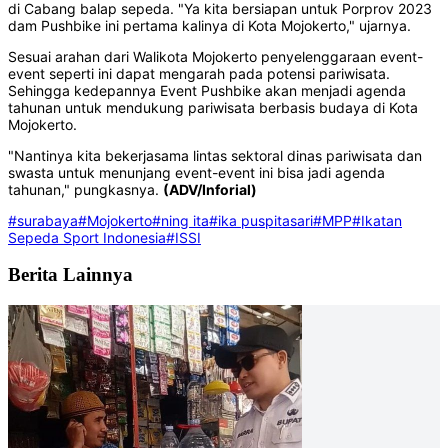
di Cabang balap sepeda. "Ya kita bersiapan untuk Porprov 2023
dam Pushbike ini pertama kalinya di Kota Mojokerto," ujarnya.
Sesuai arahan dari Walikota Mojokerto penyelenggaraan event-
event seperti ini dapat mengarah pada potensi pariwisata.
Sehingga kedepannya Event Pushbike akan menjadi agenda
tahunan untuk mendukung pariwisata berbasis budaya di Kota
Mojokerto.
"Nantinya kita bekerjasama lintas sektoral dinas pariwisata dan
swasta untuk menunjang event-event ini bisa jadi agenda
tahunan," pungkasnya.
(ADV/Inforial)
#surabaya
#Mojokerto
#ning ita
#ika puspitasari
#MPP
#Ikatan
Sepeda Sport Indonesia
#ISSI
Berita Lainnya