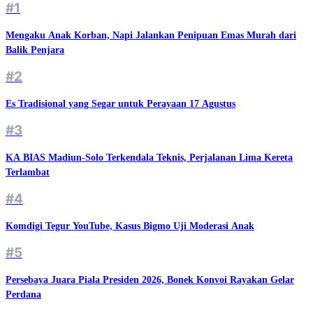
#1
Mengaku Anak Korban, Napi Jalankan Penipuan Emas Murah dari
Balik Penjara
#2
Es Tradisional yang Segar untuk Perayaan 17 Agustus
#3
KA BIAS Madiun-Solo Terkendala Teknis, Perjalanan Lima Kereta
Terlambat
#4
Komdigi Tegur YouTube, Kasus Bigmo Uji Moderasi Anak
#5
Persebaya Juara Piala Presiden 2026, Bonek Konvoi Rayakan Gelar
Perdana