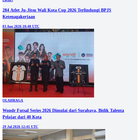
EKBIS
284 Atlet Ju-Jitsu Wali Kota Cup 2026 Terlindungi BPJS
Ketenagakerjaan
03 Aug 2026 10:40 UTC
OLAHRAGA
Wondr Futsal Series 2026 Dimulai dari Surabaya, Bidik Talenta
Pelajar dari 40 Kota
29 Jul 2026 12:41 UTC