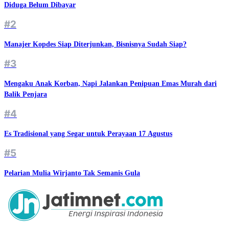
Diduga Belum Dibayar
#2
Manajer Kopdes Siap Diterjunkan, Bisnisnya Sudah Siap?
#3
Mengaku Anak Korban, Napi Jalankan Penipuan Emas Murah dari
Balik Penjara
#4
Es Tradisional yang Segar untuk Perayaan 17 Agustus
#5
Pelarian Mulia Wirjanto Tak Semanis Gula